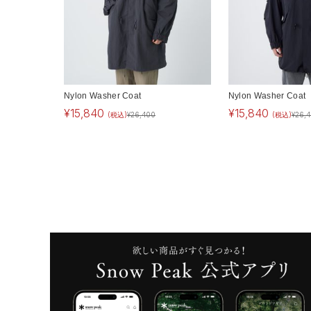
Nylon Washer Coat
Nylon Washer Coat
¥
15,840
¥
15,840
(税込)
¥
26,400
(税込)
¥
26,