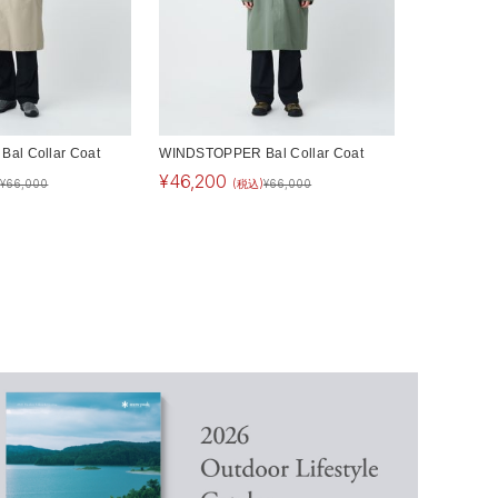
al Collar Coat
WINDSTOPPER Bal Collar Coat
¥
46,200
)
¥
66,000
(税込)
¥
66,000