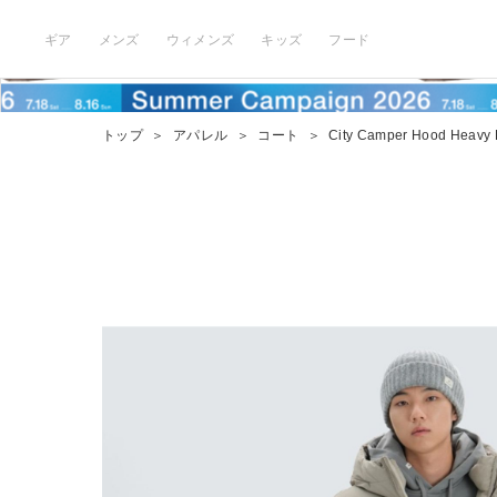
ギア
メンズ
ウィメンズ
キッズ
フード
トップ
＞
アパレル
＞
コート
＞
City Camper Hood Heavy 