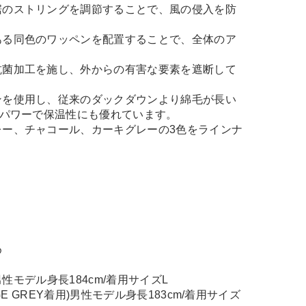
裾のストリングを調節することで、風の侵入を防
ある同色のワッペンを配置することで、全体のア
抗菌加工を施し、外からの有害な要素を遮断して
ンを使用し、従来のダックダウンより綿毛が長い
ルパワーで保温性にも優れています。
レー、チャコール、カーキグレーの3色をラインナ
め
)男性モデル身長184cm/着用サイズL
BEIGE GREY着用)男性モデル身長183cm/着用サイズ