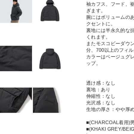
袖カフス、フード、
ぎます。
腕にはボリュームの
クセントに。
裏地には半永久的な
くれます。
またモスコビーダウ
分、700以上のフィ
カラーはベージュグ
ップ。
透け感：なし
裏地：あり
伸縮性：なし
光沢感：なし
生地の厚さ：やや厚
■(CHARCOAL着用
■(KHAKI GREY/