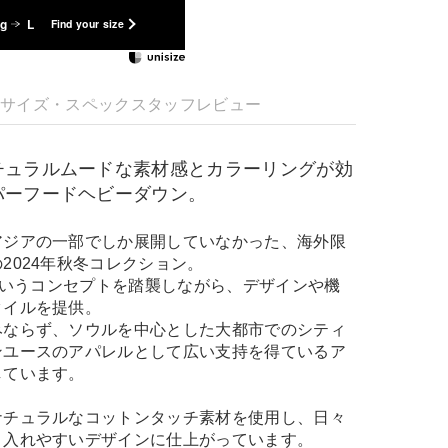
kg
L
Find your size
明
サイズ・スペック
スタッフレビュー
チュラルムードな素材感とカラーリングが効
パーフードヘビーダウン。
アジアの一部でしか展開していなかった、海外限
2024年秋冬コレクション。
」というコンセプトを踏襲しながら、デザインや機
タイルを提供。
みならず、ソウルを中心とした大都市でのシティ
ンユースのアパレルとして広い支持を得ているア
しています。
ナチュラルなコットンタッチ素材を使用し、日々
り入れやすいデザインに仕上がっています。