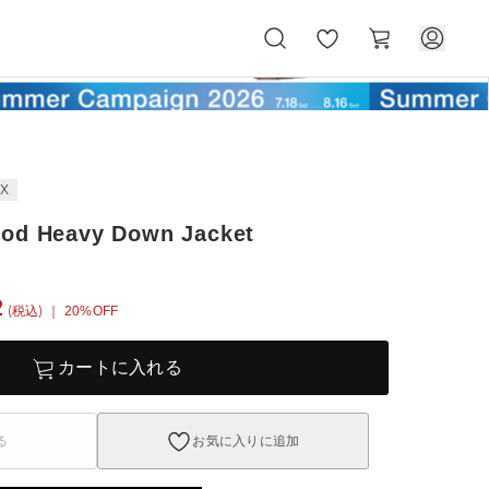
お
カ
気
ー
に
ト
入
り
EX
ood Heavy Down Jacket
2
(税込)
｜ 20%OFF
カートに入れる
る
お気に入りに追加