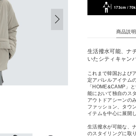
173cm / 70
商品説
生活撥水可能、ナ
いたシティキャン
これまで韓国および
定アパレルアイテムの
「HOME&CAMP
能において独自のス
アウトドアシーンの
ファッション、タウ
イテムを中心に展開
生活撥水が可能な、
のスタイリングに取