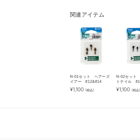
関連アイテム
N-01セット ヘアーズ
N-02セット
イアー #12&#14
トテイル #14
¥
1,100
¥
1,100
(税込)
(税込