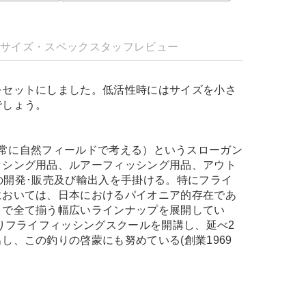
明
サイズ・スペック
スタッフレビュー
をセットにしました。低活性時にはサイズを小さ
でしょう。
 field."（常に自然フィールドで考える）というスローガン
ッシング用品、ルアーフィッシング用品、アウト
e）の開発･販売及び輸出入を手掛ける。特にフライ
においては、日本におけるパイオニア的存在であ
まで全て揃う幅広いラインナップを展開してい
よりフライフィッシングスクールを開講し、延べ2
し、この釣りの啓蒙にも努めている(創業1969