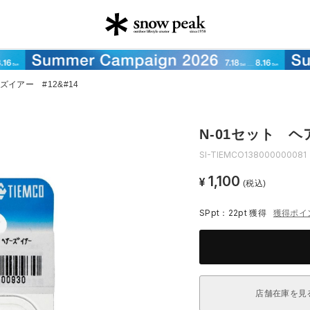
ズイアー #12&#14
N-01セット ヘ
SI-TIEMCO138000000081
1,100
¥
(税込)
SPpt：22pt
獲得
獲得ポイ
店舗在庫を見