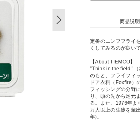
商品説
定番のニンフフライ
くしてみるのが良い
【About TIEMCO】
"Think in the
のもと、フライフィ
ドア衣料（Foxfir
フィッシングの分野
り、頭の先から足元
る。また、1976年
万人以上の生徒を輩出
年)。