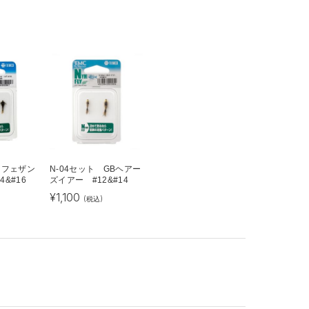
 フェザン
N-04セット GBヘアー
&#16
ズイアー #12&#14
¥
1,100
)
(税込)