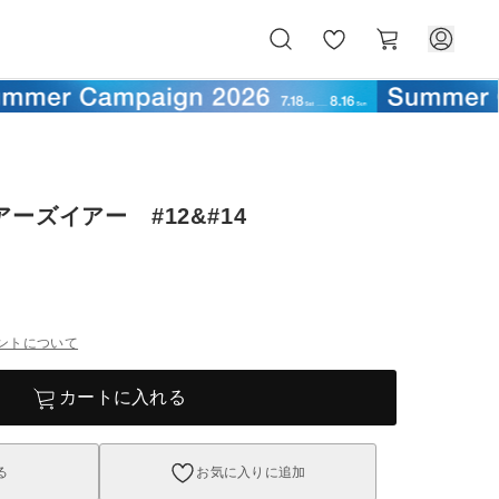
お
カ
気
ー
に
ト
入
り
アーズイアー #12&#14
ントについて
カートに入れる
る
お気に入りに追加