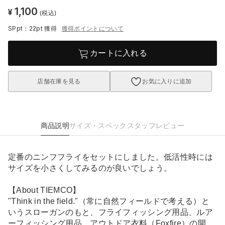
1,100
¥
(税込)
SPpt：22pt
獲得
獲得ポイントについて
カートに入れる
店舗在庫を見る
お気に入りに追加
商品説明
サイズ・スペック
スタッフレビュー
定番のニンフフライをセットにしました。低活性時には
サイズを小さくしてみるのが良いでしょう。
【About TIEMCO】
"Think in the field."（常に自然フィールドで考える）と
いうスローガンのもと、フライフィッシング用品、ルア
ーフィッシング用品、アウトドア衣料（Foxfire）の開