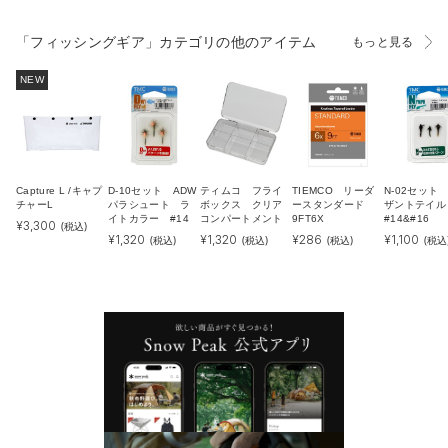
「フィッシングギア」カテゴリの他のアイテム
もっと見る
NEW
Capture L /キャプ
D-10セット ADW
ティムコ フライ
TIEMCO リーダ
N-02セット
チャーL
パラシュート ラ
ボックス クリア
ースタンダード
ザントテイ
イトカラー #14
コンパートメント
9FT6X
#14&#16
¥
3,300
(税込)
¥
1,320
¥
1,320
¥
286
¥
1,100
(税込)
(税込)
(税込)
(税込