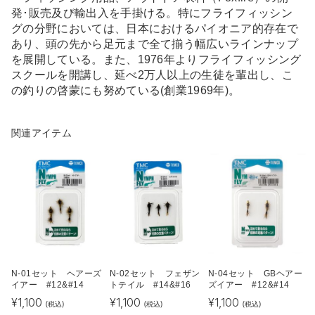
発･販売及び輸出入を手掛ける。特にフライフィッシン
グの分野においては、日本におけるパイオニア的存在で
あり、頭の先から足元まで全て揃う幅広いラインナップ
を展開している。また、1976年よりフライフィッシング
スクールを開講し、延べ2万人以上の生徒を輩出し、こ
の釣りの啓蒙にも努めている(創業1969年)。
関連アイテム
N-01セット ヘアーズ
N-02セット フェザン
N-04セット GBヘアー
イアー #12&#14
トテイル #14&#16
ズイアー #12&#14
¥
1,100
¥
1,100
¥
1,100
(税込)
(税込)
(税込)