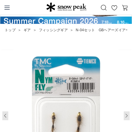
お
カ
Snow Peak
気
ー
に
ト
トップ
＞
ギア
＞
フィッシングギア
＞
N-04セット GBヘアーズイアー #
入
り