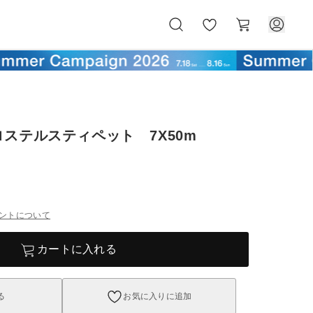
お
カ
気
ー
に
ト
入
り
ロステルスティペット 7X50m
ントについて
カートに入れる
る
お気に入りに追加