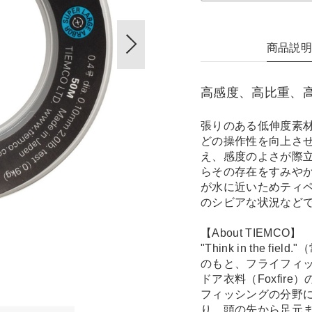
商品説
高感度、高比重、
張りのある低伸度素
どの操作性を向上さ
え、感度のよさが際
らその存在をすみや
が水に近いためティ
のシビアな状況など
【About TIEMCO】
"Think in the
のもと、フライフィ
ドア衣料（Foxfir
フィッシングの分野
り、頭の先から足元