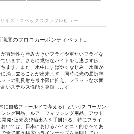
明
サイズ・スペック
スタッフレビュー
高強度のフロロカーボンティペット。
材が直進性を産み大きいフライや重たいフライな
せています。さらに繊細なバイトをも逃さず伝
立ちます。また、水中にすばやくなじみ、水面か
かに消し去ることが出来ます。同時に光の屈折率
ペットの乱反射を最小限に抑え、フラットな水面
で高いステルス性能を発揮します。
 field."（常に自然フィールドで考える）というスローガン
ッシング用品、ルアーフィッシング用品、アウト
e）の開発･販売及び輸出入を手掛ける。特にフライ
においては、日本におけるパイオニア的存在であ
まで全て揃う幅広いラインナップを展開してい