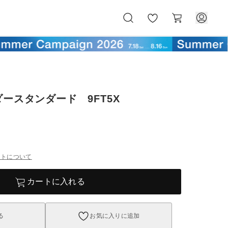
お
カ
気
ー
に
ト
入
り
ダースタンダード 9FT5X
ントについて
カートに入れる
る
お気に入りに追加