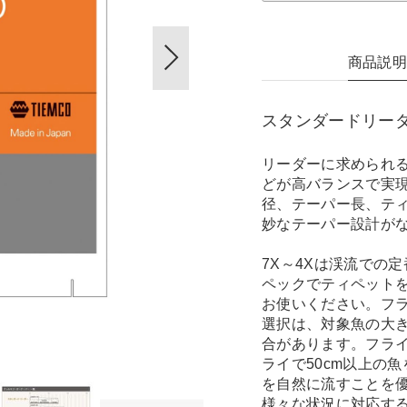
商品説
スタンダードリー
リーダーに求められ
どが高バランスで実
径、テーパー長、テ
妙なテーパー設計がな
7X～4Xは渓流での
ペックでティペットを
お使いください。フ
選択は、対象魚の大
合があります。フライ
ライで50cm以上の
を自然に流すことを優
様々な状況に対応する