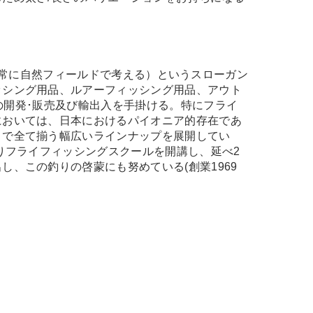
。
 field."（常に自然フィールドで考える）というスローガン
ッシング用品、ルアーフィッシング用品、アウト
e）の開発･販売及び輸出入を手掛ける。特にフライ
においては、日本におけるパイオニア的存在であ
まで全て揃う幅広いラインナップを展開してい
よりフライフィッシングスクールを開講し、延べ2
し、この釣りの啓蒙にも努めている(創業1969