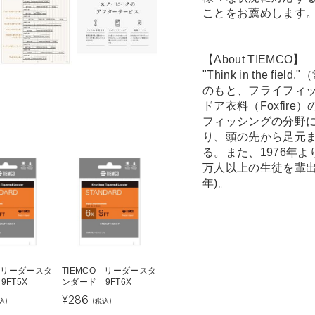
ことをお薦めします
【About TIEMCO】
"Think in the
のもと、フライフィ
ドア衣料（Foxfir
フィッシングの分野
り、頭の先から足元
る。また、1976年
万人以上の生徒を輩出
年)。
O リーダースタ
TIEMCO リーダースタ
FT5X
ンダード 9FT6X
¥
286
込)
(税込)