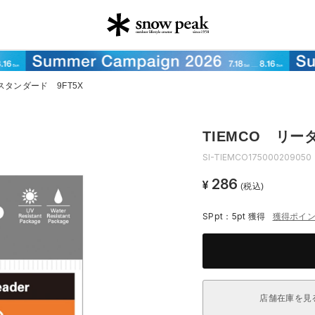
スタンダード 9FT5X
TIEMCO リー
SI-TIEMCO175000209050
286
¥
(税込)
SPpt：5pt
獲得
獲得ポイ
店舗在庫を見