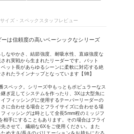
明
サイズ・スペック
スタッフレビュー
ダーは信頼度の高いベーシックなシリーズ
るしなやかさ、結節強度、耐吸水性、直線強度な
現され実戦から生まれたリーダーです。バット
ィペット長があらゆるシーンに柔軟に対応する絶
されたラインナップとなっています【9ft】
定番スペック。シリーズ中もっともポピュラーなス
継ぎ足してシステムを作ったり、3Xは大型魚に
ライフィッシングに使用するテーパーリーダーの
きさに合わせる場合とフライサイズに合わせる場
フィッシングは時として全長5mm程のミッジフ
魚を相手にすることもあります。その場合はフライ
先させて、繊細な6Xをご使用ください。また
ため太さ/長さのバリエーションをお持ちになる