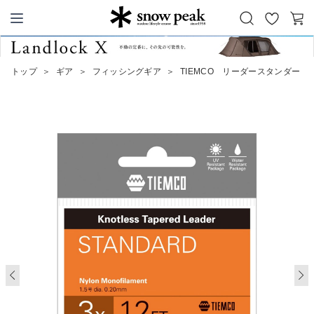
お
カ
Snow Peak
気
ー
に
ト
トップ
＞
ギア
＞
フィッシングギア
＞
TIEMCO リーダースタンダード 1
入
り