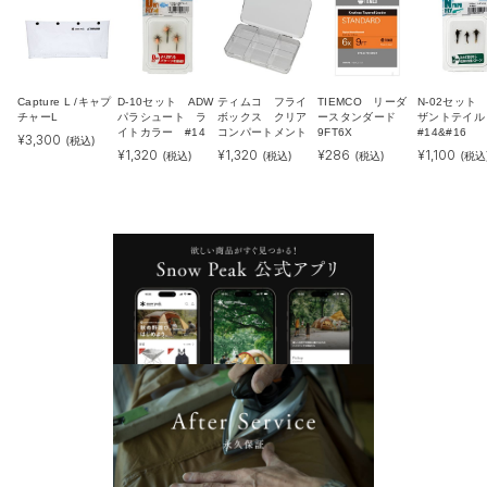
Capture L /キャプ
D-10セット ADW
ティムコ フライ
TIEMCO リーダ
N-02セット
チャーL
パラシュート ラ
ボックス クリア
ースタンダード
ザントテイ
イトカラー #14
コンパートメント
9FT6X
#14&#16
¥
3,300
(税込)
¥
1,320
¥
1,320
¥
286
¥
1,100
(税込)
(税込)
(税込)
(税込