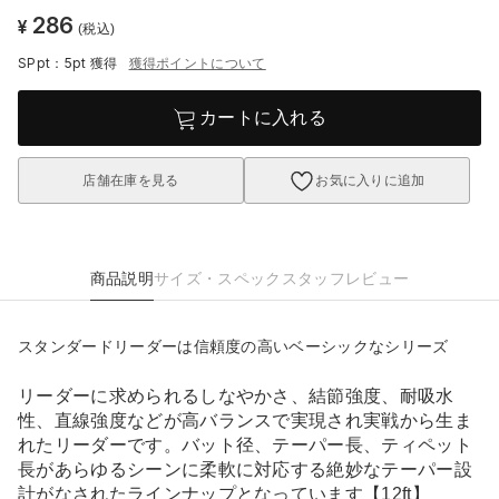
286
¥
(税込)
SPpt：5pt
獲得
獲得ポイントについて
カートに入れる
店舗在庫を見る
お気に入りに追加
商品説明
サイズ・スペック
スタッフレビュー
スタンダードリーダーは信頼度の高いベーシックなシリーズ
リーダーに求められるしなやかさ、結節強度、耐吸水
性、直線強度などが高バランスで実現され実戦から生ま
れたリーダーです。バット径、テーパー長、ティペット
長があらゆるシーンに柔軟に対応する絶妙なテーパー設
計がなされたラインナップとなっています【12ft】