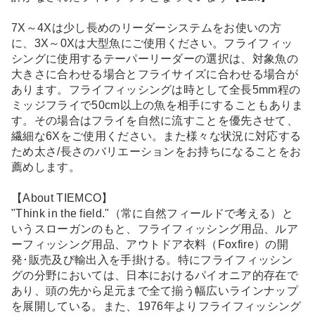
7X～4Xは少し長めのリーダーシステムをお使いの方
に、3X～0Xは大型魚にご使用ください。フライフィッ
シングに使用するテーパーリーダーの選択は、対象魚の
大きさに合わせる場合とフライサイズに合わせる場合が
あります。フライフィッシングは時として全長5mm程の
ミッジフライで50cm以上の魚を相手にすることもありま
す。その場合はフライを自然に流すことを優先させて、
繊細な6Xをご使用ください。また様々な状況に対応する
ため太さ/長さのバリエーションをお持ちになることをお
薦めします。
【About TIEMCO】
"Think in the field."（常に自然フィールドで考える）と
いうスローガンのもと、フライフィッシング用品、ルア
ーフィッシング用品、アウトドア衣料（Foxfire）の開
発･販売及び輸出入を手掛ける。特にフライフィッシン
グの分野においては、日本におけるパイオニア的存在で
あり、頭の先から足元まで全て揃う幅広いラインナップ
を展開している。また、1976年よりフライフィッシング