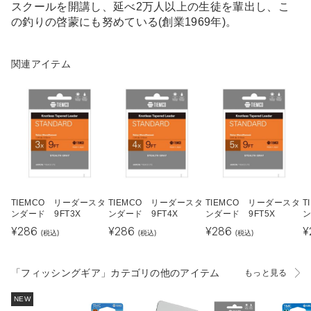
スクールを開講し、延べ2万人以上の生徒を輩出し、こ
の釣りの啓蒙にも努めている(創業1969年)。
関連アイテム
TIEMCO リーダースタ
TIEMCO リーダースタ
TIEMCO リーダースタ
T
ンダード 9FT3X
ンダード 9FT4X
ンダード 9FT5X
ン
¥
286
¥
286
¥
286
¥
(税込)
(税込)
(税込)
「フィッシングギア」カテゴリの他のアイテム
もっと見る
NEW