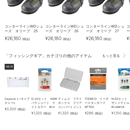
コンターラインWDシュ
コンターラインWDシュ
コンターラインWDシュ
ーズ オリーブ 25
ーズ オリーブ 26
ーズ オリーブ 27
ー
¥
26,180
¥
26,180
¥
26,180
¥
(税込)
(税込)
(税込)
「フィッシングギア」カテゴリの他のアイテム
もっと見る
NEW
Capture L /キャプ
D-10セット ADW
ティムコ フライ
TIEMCO リーダ
N-02セット
チャーL
パラシュート ラ
ボックス クリア
ースタンダード
ザントテイ
イトカラー #14
コンパートメント
9FT6X
#14&#16
¥
3,300
(税込)
¥
1,320
¥
1,320
¥
286
¥
1,100
(税込)
(税込)
(税込)
(税込