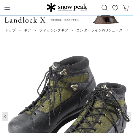
お
カ
Snow Peak
気
ー
に
ト
トップ
＞
ギア
＞
フィッシングギア
＞
コンターラインWDシューズ オリ
入
り