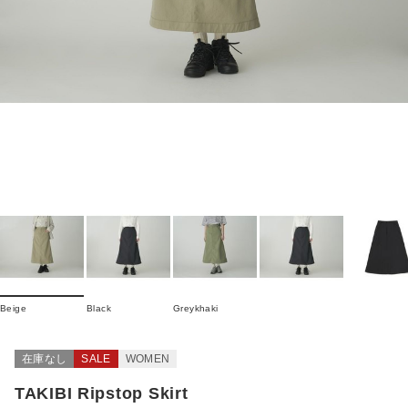
Beige
Black
Greykhaki
在庫なし
SALE
WOMEN
TAKIBI Ripstop Skirt