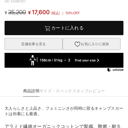
SK-24AW101
35,200
17,600
¥
¥
(税込)
｜ 50%OFF
カートに入れる
店舗在庫を見る
お気に入りに追加
158cm / 51kg
2
Find your size
商品説明
サイズ・スペック
スタッフレビュー
大人らしさと上品さ、フェミニンさが同時に宿るキャンプスカー
トは街着にも最適。
アラミド繊維オーガニックコットンで製織。難燃・耐久