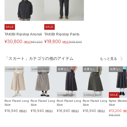
SALE
SALE
TAKIBI Ripstop Anorak
TAKIBI Ripstop Pants
¥
30,800
¥
19,800
(税込)
(税込)
¥
61,600
¥
39,600
「スカート」カテゴリの他のアイテム
もっと見る
Limited Item
Limited Item
在庫なし
在庫なし
在庫なし
Limited Item
Limited Item
SALE
Root Flared Long
Root Flared Long
Root Flared Long
Root Flared Long
Nylon Washe
Skirt
Skirt
Skirt
Skirt
Skirt
¥
16,940
¥
16,940
¥
16,940
¥
16,940
¥
13,200
(税込)
(税込)
(税込)
(税込)
(税
¥
16,500