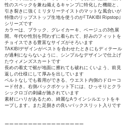
性のスペックを兼ね備えるキャンプに特化した機能と、
引き裂きに強くミリタリーテイストのマットな風合いが
特徴のリップストップ生地を使うのが｢TAKIBI Ripstop｣
シリーズです
カラーは、ブラック、グレイカーキ、ベージュの3色展
開。年代や性別を問わずに着られて、好みのフィットを
チョイスできる豊富なサイズがそろいます
TAKIBIデザインがベストを合わせたときにもディテール
が過剰にならないように、シンプルなデザインで仕上げ
たウィメンズスカートです
長めの着丈で裾が地面に擦れても破れにくいよう、前見
返しの仕様にして厚みを出しています
ベルトなしでも着用ができる、ウエスト内側のドローコ
ード付き。右側バックポケット下には、ひっそりとクラ
シックロゴの刺繍が施されています
素材にハリがあるため、綺麗なAラインシルエットをキ
ープします。また足捌きの良いバックスリット入りです
ーーーーーーーーーーーーーーーーー