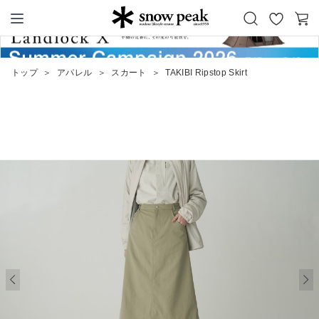
お
カ
Snow Peak
気
ー
に
ト
トップ
＞
アパレル
＞
スカート
＞
TAKIBI Ripstop Skirt
入
り