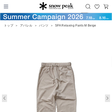
お
カ
Snow Peak
気
ー
に
ト
トップ
＞
アパレル
＞
パンツ
＞
SPA Relaxing Pants M Beige
入
り