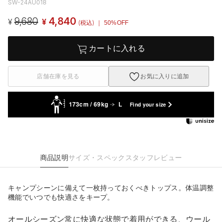
SW-24AU018
9,680
4,840
¥
¥
(税込)
｜ 50%OFF
カートに入れる
店舗在庫を見る
お気に入りに追加
173cm / 69kg
L
Find your size
商品説明
サイズ・スペック
スタッフレビュー
キャンプシーンに備えて一枚持っておくべきトップス。体温調整
機能でいつでも快適さをキープ。
オールシーズン常に快適な状態で着用ができる、ウール