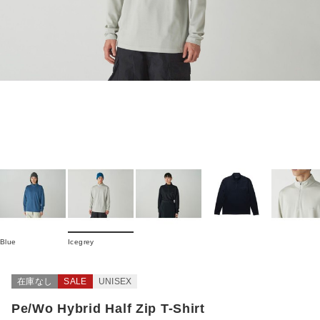
Blue
Icegrey
在庫なし
SALE
UNISEX
Pe/Wo Hybrid Half Zip T-Shirt