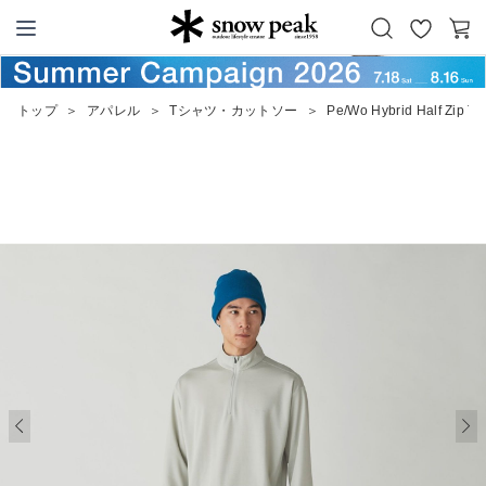
お
カ
Snow Peak
気
ー
に
ト
トップ
＞
アパレル
＞
Tシャツ・カットソー
＞
Pe/Wo Hybrid Half Zip T-S
入
り