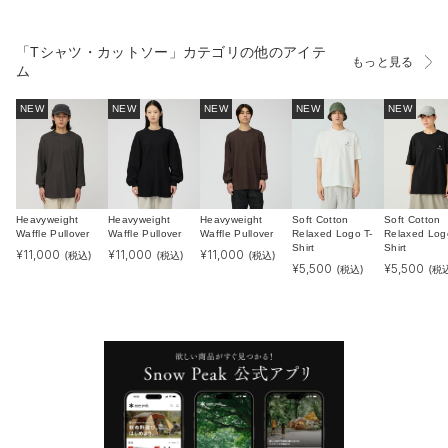
「Tシャツ・カットソー」カテゴリの他のアイテ
もっと見る
ム
NEW
NEW
NEW
NEW
NEW
Heavyweight
Heavyweight
Heavyweight
Soft Cotton
Soft Cotton
Waffle Pullover
Waffle Pullover
Waffle Pullover
Relaxed Logo T-
Relaxed Log
Shirt
Shirt
¥
11,000
¥
11,000
¥
11,000
(税込)
(税込)
(税込)
¥
5,500
¥
5,500
(税込)
(税