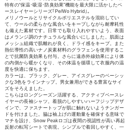
特有の“保温･吸湿･防臭効果”機能を最大限に活かしたベ
ースレイヤーシリーズ｢Pe/Wo Hybrid｣。
メリノウールとリサイクルポリエステルを混紡してい
て、ウールの柔らかな風合いをキープしながら耐摩耗性
も備えた素材です。日常でも取り入れやすいよう、表面
はメランジ調のナチュラルな風合いにしました。肌面は
メッシュ組織で肌離れが良く、ドライ感をキープ。また
熱伝導性の高いナノ炭素材料のグラフェンを使用するこ
とで抗菌防臭効果も付与。さらに遠赤外線効果により体
の内側から暖かくなり、その体温を循環して衣服内の温
度を快適に保ちます。
カラーは、ブラック、グレー、アイスグレーのベーシッ
クな3色をラインナップ。男女兼用ができる豊富なサイ
ズをそろえました。
こちらはロングシーズン活躍する、アクティブベースレ
イヤーの長袖シャツ。着脱のしやすいハーフジップデザ
インで、ファスナートップが肌に触れないようチンガー
ドを付けました。脇は袖上げの運動量を確保する意味で
マチを設け、Snow Peakロゴは夜間の視認性が高い再起
反射の転写シートで表現。シンプルで着回しやすく、一