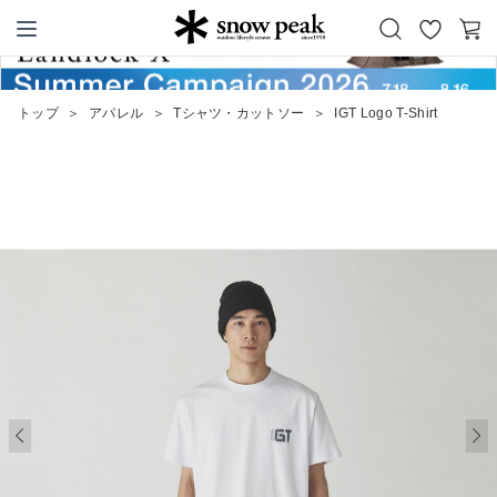
お
カ
Snow Peak
気
ー
に
ト
トップ
＞
アパレル
＞
Tシャツ・カットソー
＞
IGT Logo T-Shirt
入
り