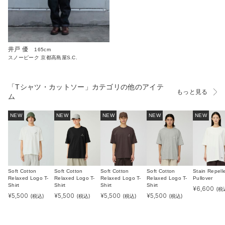
井戸 優
165cm
スノーピーク 京都高島屋S.C.
「Tシャツ・カットソー」カテゴリの他のアイテ
もっと見る
ム
NEW
NEW
NEW
NEW
NEW
Soft Cotton
Soft Cotton
Soft Cotton
Soft Cotton
Stain Repell
Relaxed Logo T-
Relaxed Logo T-
Relaxed Logo T-
Relaxed Logo T-
Pullover
Shirt
Shirt
Shirt
Shirt
¥
6,600
(税
¥
5,500
¥
5,500
¥
5,500
¥
5,500
(税込)
(税込)
(税込)
(税込)