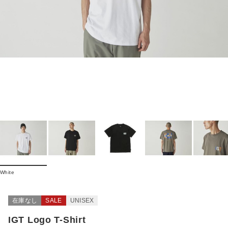
White
在庫なし
SALE
UNISEX
IGT Logo T-Shirt