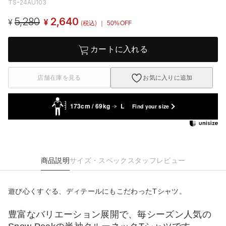
TS-24AU103
5,280
2,640
¥
¥
(税込)
｜ 50%OFF
カートに入れる
店舗在庫を見る
お気に入りに追加
173cm / 69kg
L
Find your size
商品説明
サイズ・スペック
スタッフレビュー
遊び心くすぐる、ディテールにもこだわったTシャツ。
豊富なバリエーション展開で、毎シーズン人気の