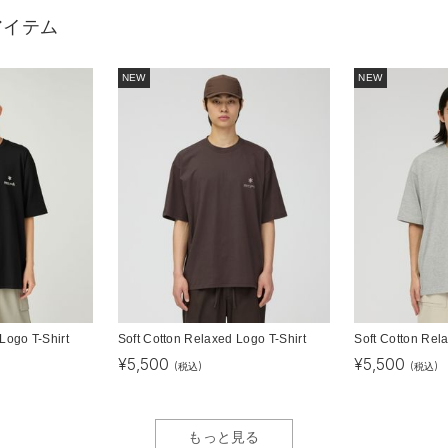
アイテム
NEW
NEW
Logo T-Shirt
Soft Cotton Relaxed Logo T-Shirt
Soft Cotton Rel
¥
5,500
¥
5,500
(税込)
(税込)
もっと見る