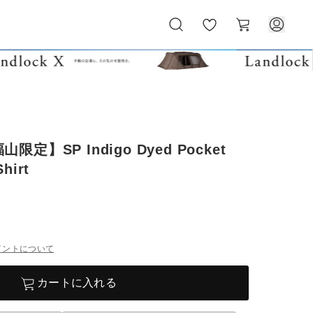
お
カ
気
ー
に
ト
入
り
定】SP Indigo Dyed Pocket
hirt
イントについて
カートに入れる