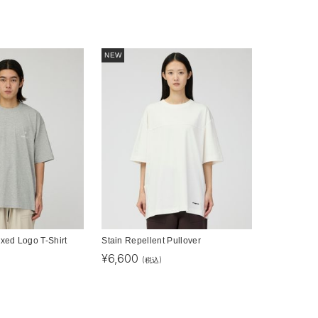
NEW
axed Logo T-Shirt
Stain Repellent Pullover
¥
6,600
(税込)