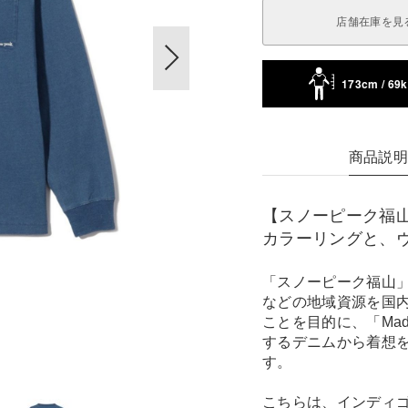
店舗在庫を見
173cm / 69
商品説
【スノーピーク福
カラーリングと、
「スノーピーク福山
などの地域資源を国
ことを目的に、「Made
するデニムから着想
す。
こちらは、インディ