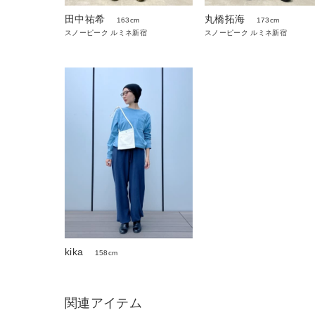
田中祐希
丸橋拓海
163cm
173cm
スノーピーク ルミネ新宿
スノーピーク ルミネ新宿
kika
158cm
関連アイテム