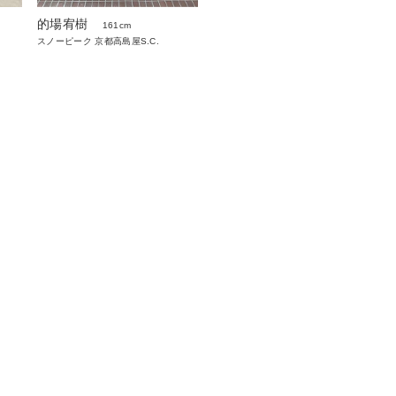
的場宥樹
161cm
スノーピーク 京都高島屋S.C.