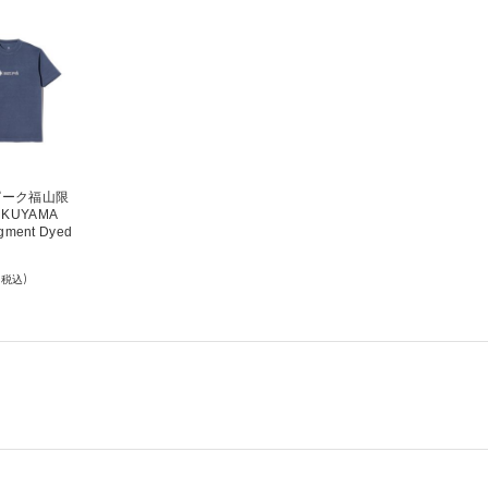
ピーク福山限
UKUYAMA
igment Dyed
(税込)