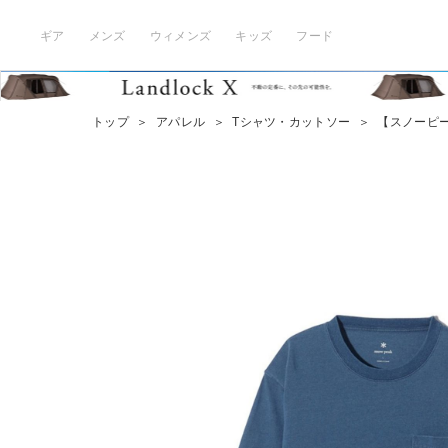
ギア
メンズ
ウィメンズ
キッズ
フード
トップ
＞
アパレル
＞
Tシャツ・カットソー
＞
【スノーピーク福山