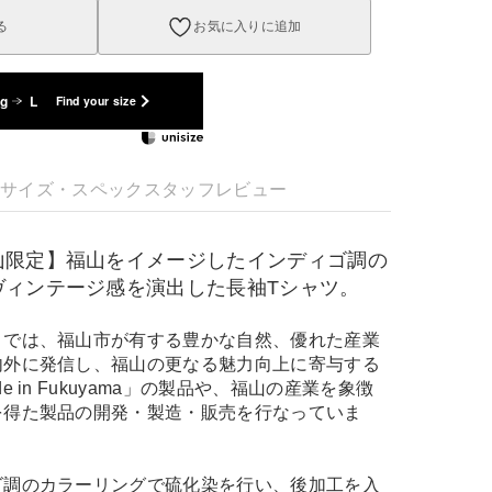
る
お気に入りに追加
kg
L
Find your size
明
サイズ・スペック
スタッフレビュー
山限定】福山をイメージしたインディゴ調の
ヴィンテージ感を演出した長袖Tシャツ。
」では、福山市が有する豊かな自然、優れた産業
内外に発信し、福山の更なる魅力向上に寄与する
 in Fukuyama」の製品や、福山の産業を象徴
を得た製品の開発・製造・販売を行なっていま
ゴ調のカラーリングで硫化染を行い、後加工を入