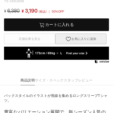
TS-24SU006
6,380
3,190
¥
¥
(税込)
｜ 50%OFF
カートに入れる
店舗在庫を見る
お気に入りに追加
173cm / 69kg
L
Find your size
商品説明
サイズ・スペック
スタッフレビュー
バックスタイルのイラストが視線を集めるロングスリーブTシャ
ツ。
豊富なバリエーション展開で、毎シーズン人気の