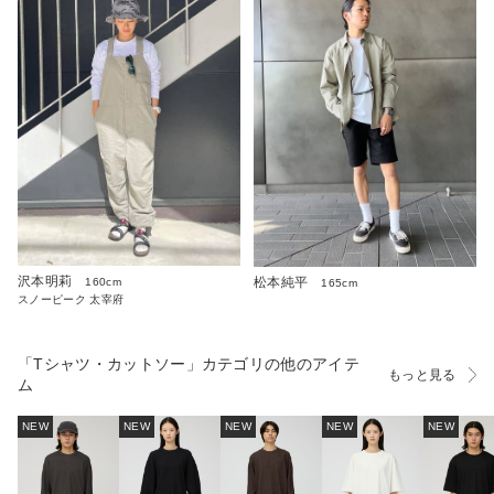
沢本明莉
松本純平
160cm
165cm
スノーピーク 太宰府
「Tシャツ・カットソー」カテゴリの他のアイテ
もっと見る
ム
NEW
NEW
NEW
NEW
NEW