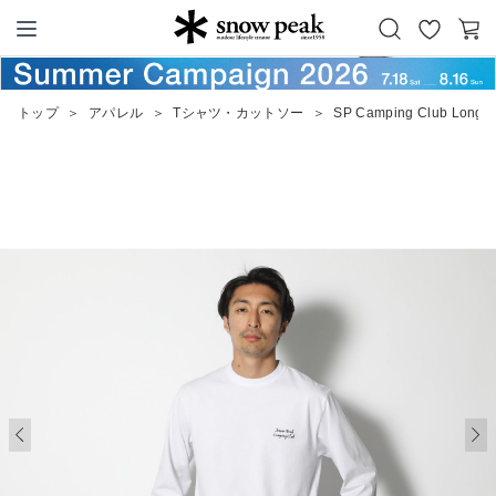
お
カ
Snow Peak
気
ー
に
ト
トップ
＞
アパレル
＞
Tシャツ・カットソー
＞
SP Camping Club Long S
入
り