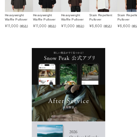
Heavyweight
Heavyweight
Heavyweight
Stain Repellent
Stain Repell
Waffle Pullover
Waffle Pullover
Waffle Pullover
Pullover
Pullover
¥
11,000
¥
11,000
¥
11,000
¥
6,600
¥
6,600
(税込)
(税込)
(税込)
(税込)
(税