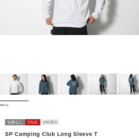
White
在庫なし
SALE
UNISEX
SP Camping Club Long Sleeve T