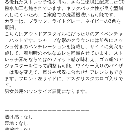
る優れたストレッチ性を持ち、さらに環境に配慮したC0
撥水加工も施されています。キックバック性が良く型崩
れしにくいため、ご家庭での洗濯機洗いも可能です。
カラーは、ブラック、ライトグレー、ネイビーの3色を
展開。
こちらはアウトドアスタイルにぴったりのアドベンチャ
ーハットです。シャープな形のクラウンには前後にメッ
シュ付きのベンチレーションを搭載し、サイドに菊穴を
施して、着用時の不快なムレを軽減させています。スト
レッチ素材ならではのフィット感が味わえ、ゴム紐のア
ジャスターを使って調整も可能。ワイヤー入りのバイザ
ーは形を変えて、気分や状況に合わせたアレンジもでき
ます。フロント左サイドに、アスタリスクのロゴ入りで
す。
男女兼用のワンサイズ展開になります。
ーーーーーーーーーーーーーーーーーー
透け感：なし
裏地：なし
伸縮性：なし