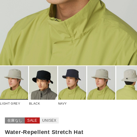
LIGHT GREY
BLACK
NAVY
在庫なし
SALE
UNISEX
Water-Repellent Stretch Hat