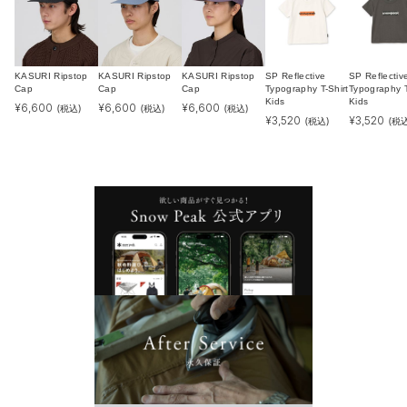
KASURI Ripstop
KASURI Ripstop
KASURI Ripstop
SP Reflective
SP Reflectiv
Cap
Cap
Cap
Typography T-Shirt
Typography T
Kids
Kids
¥
6,600
¥
6,600
¥
6,600
(税込)
(税込)
(税込)
¥
3,520
¥
3,520
(税込)
(税込