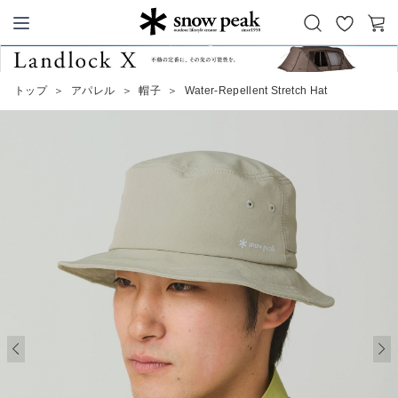
お
カ
Snow Peak
気
ー
に
ト
トップ
＞
アパレル
＞
帽子
＞
Water-Repellent Stretch Hat
入
り