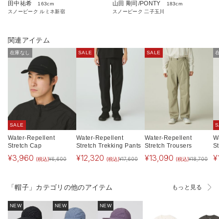
田中祐希
山田 剛司/PONTY
163cm
183cm
スノーピーク ルミネ新宿
スノーピーク 二子玉川
関連アイテム
在庫なし
SALE
SALE
SALE
S
Water-Repellent
Water-Repellent
Water-Repellent
W
Stretch Cap
Stretch Trekking Pants
Stretch Trousers
St
¥
3,960
¥
12,320
¥
13,090
¥
(税込)
(税込)
(税込)
¥
6,600
¥
17,600
¥
18,700
「帽子」カテゴリの他のアイテム
もっと見る
NEW
NEW
NEW