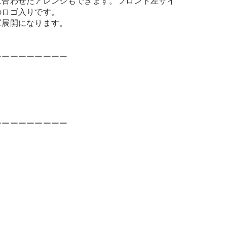
に合わせたアレンジもできます。フロント左サイ
のロゴ入りです。
ズ展開になります。
ーーーーーーーーー
ーーーーーーーーー