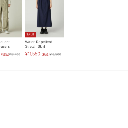
SALE
ellent
Water-Repellent
ousers
Stretch Skirt
¥
11,550
(税込)
¥
18,700
(税込)
¥
16,500