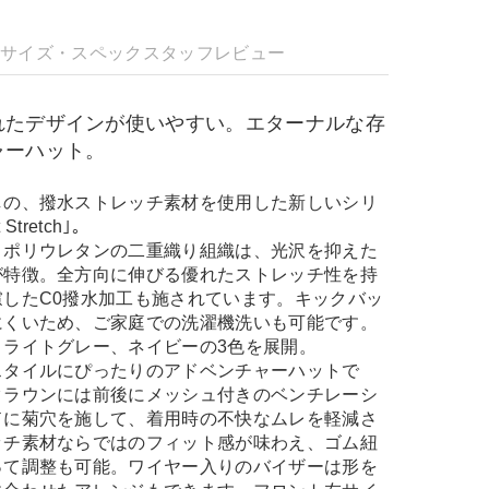
明
サイズ・スペック
スタッフレビュー
れたデザインが使いやすい。エターナルな存
ャーハット。
しの、撥水ストレッチ素材を使用した新しいシリ
 Stretch｣。
とポリウレタンの二重織り組織は、光沢を抑えた
が特徴。全方向に伸びる優れたストレッチ性を持
したC0撥水加工も施されています。キックバッ
にくいため、ご家庭での洗濯機洗いも可能です。
、ライトグレー、ネイビーの3色を展開。
スタイルにぴったりのアドベンチャーハットで
クラウンには前後にメッシュ付きのベンチレーシ
ドに菊穴を施して、着用時の不快なムレを軽減さ
ッチ素材ならではのフィット感が味わえ、ゴム紐
って調整も可能。ワイヤー入りのバイザーは形を