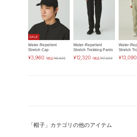
SALE
Water-Repellent
Water-Repellent
Water-Rep
Stretch Cap
Stretch Trekking Pants
Stretch Tr
¥
3,960
¥
12,320
¥
13,090
(税込)
¥
6,600
(税込)
¥
17,600
「帽子」カテゴリの他のアイテム