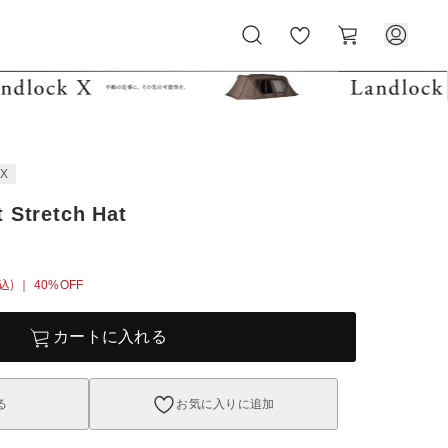
お
カ
気
ー
に
ト
入
り
EX
 Stretch Hat
込)
｜ 40%OFF
カートに入れる
る
お気に入りに追加