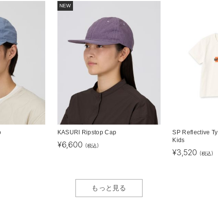
NEW
p
KASURI Ripstop Cap
SP Reflective T
Kids
¥
6,600
(税込)
¥
3,520
(税込)
もっと見る