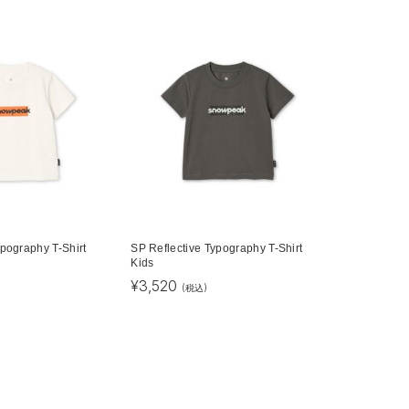
ypography T-Shirt
SP Reflective Typography T-Shirt
Kids
¥
3,520
(税込)