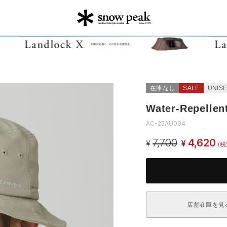
在庫なし
SALE
UNIS
Water-Repellent
AC-25AU004
7,700
4,620
¥
¥
(税
店舗在庫を見