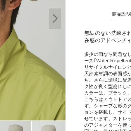
商品説
無駄のない洗練さ
在感のアドベンチ
多少の雨なら問題な
ーズ｢Water‐Repellent
リサイクルナイロン
天然素材調の表面感
ち、さらに環境に配慮
ク性が良く型崩れし
カラーは、ブラック
こちらはアウトドア
す。シャープな形の
ョンを搭載し、サイ
せています。ストレ
のアジャスターを使