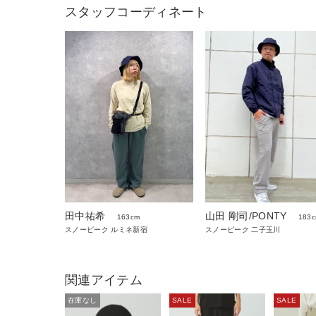
スタッフコーディネート
田中祐希
山田 剛司/PONTY
163cm
183
スノーピーク ルミネ新宿
スノーピーク 二子玉川
関連アイテム
在庫なし
SALE
SALE