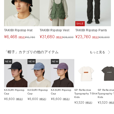
SALE
TAKIBI Ripstop Hat
TAKIBI Ripstop Vest
TAKIBI Ripstop Pants
¥
6,468
¥
31,680
¥
23,760
(税込)
(税込)
(税込)
¥
10,780
¥
39,600
¥
39,600
「帽子」カテゴリの他のアイテム
もっと見る
NEW
NEW
NEW
KASURI Ripstop
KASURI Ripstop
KASURI Ripstop
SP Reflective
SP Reflectiv
Cap
Cap
Cap
Typography T-Shirt
Typography T
Kids
Kids
¥
6,600
¥
6,600
¥
6,600
(税込)
(税込)
(税込)
¥
3,520
¥
3,520
(税込)
(税込