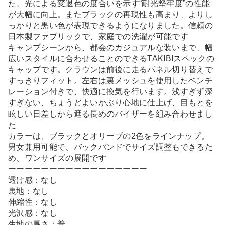
た、光による変退色の度合いを示す“耐光堅牢度”の性能
が大幅に向上。またブラックの再現性も高まり、よりし
っかりと黒い色が表現できるようになりました。信頼の
日本製ファブリックで、家庭での洗濯が可能です
キャンプシーンから、都会のカジュアルな装いまで、幅
広いスタイルに合わせることのできるTAKIBIスペックの
キャップです。クラウンは前後に走るパネル切り替えで
すっきりフィット。左右は裏メッシュを使用したベンチ
レーション付きで、快適に換気を行います。浅すぎず深
すぎない、ちょうどよいかぶり心地に仕上げ、目もとを
眩しい日差しから遮る長めのバイザーを組み合わせまし
た
カラーは、ブラックとオリーブの2色をラインナップ。
男女兼用可能で、バックバンドでサイズ調整もできるた
め、ワンサイズの展開です
ーーーーーーーーーーーーーーーーー
透け感：なし
裏地：なし
伸縮性：なし
光沢感：なし
生地の厚さ：普