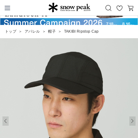
お
カ
Snow Peak
気
ー
に
ト
トップ
＞
アパレル
＞
帽子
＞
TAKIBI Ripstop Cap
入
り