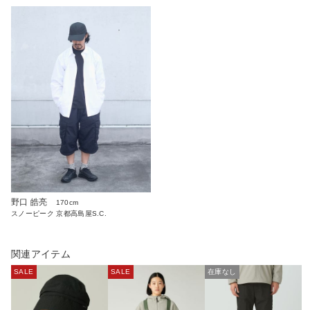
野口 皓亮
170cm
スノーピーク 京都高島屋S.C.
関連アイテム
SALE
SALE
在庫なし