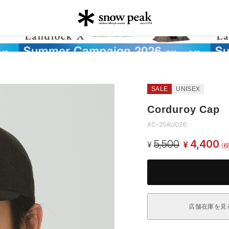
SALE
UNISEX
Corduroy Cap
AC-25AU026
5,500
4,400
¥
¥
(
店舗在庫を見