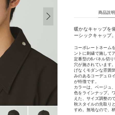
商品説
暖かなキャップを
ーシックキャップ
コーポレートネーム
ントに刺繍で施して
定番型の6パネル切
穴が施されています
げなくモダンな雰囲
みのあるコーデュロ
が特徴です。
カラーは、ベージュ
色をラインナップ。
えた、サイズ調整の
秋スタイルの先取り
すめ。無地なので、