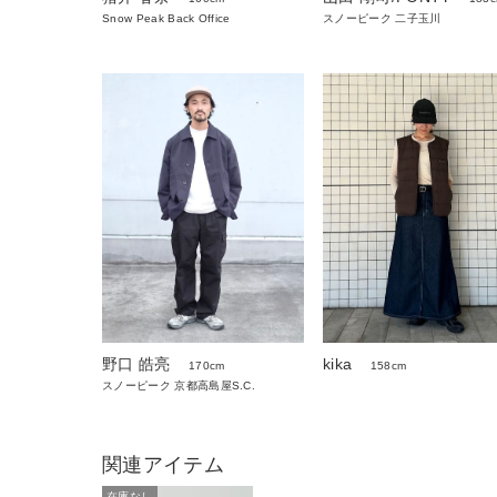
Snow Peak Back Office
スノーピーク 二子玉川
野口 皓亮
kika
170cm
158cm
スノーピーク 京都高島屋S.C.
関連アイテム
在庫なし