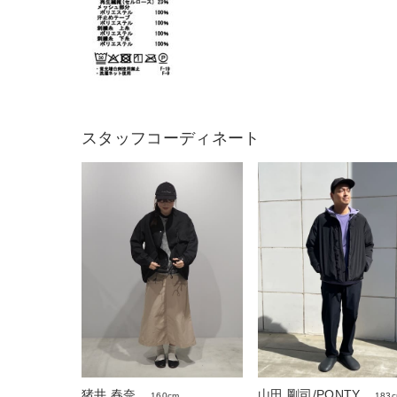
スタッフコーディネート
猪井 春奈
山田 剛司/PONTY
160cm
183