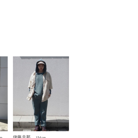
伊藤圭那
154cm
cm