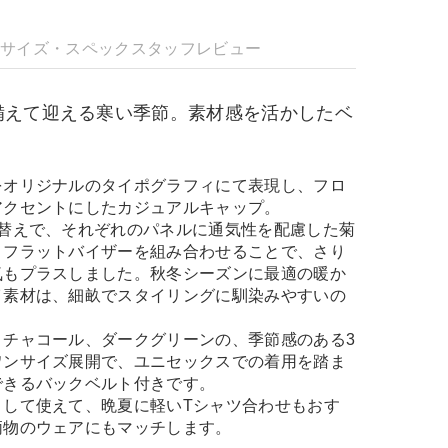
明
サイズ・スペック
スタッフレビュー
備えて迎える寒い季節。素材感を活かしたベ
。
をオリジナルのタイポグラフィにて表現し、フロ
アクセントにしたカジュアルキャップ。
り替えで、それぞれのパネルに通気性を配慮した菊
。フラットバイザーを組み合わせることで、さり
気もプラスしました。秋冬シーズンに最適の暖か
イ素材は、細畝でスタイリングに馴染みやすいの
、チャコール、ダークグリーンの、季節感のある3
ワンサイズ展開で、ユニセックスでの着用を踏ま
できるバックベルト付きです。
として使えて、晩夏に軽いTシャツ合わせもおす
柄物のウェアにもマッチします。