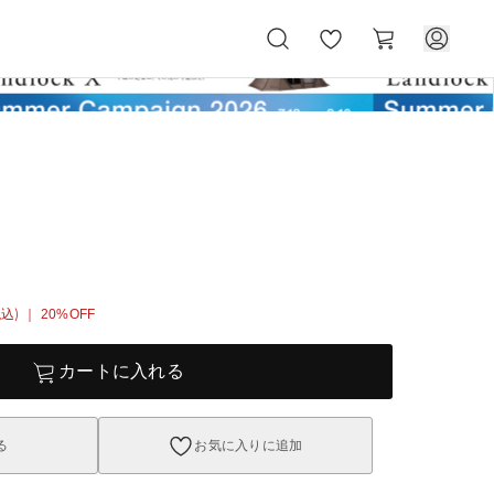
お
カ
気
ー
に
ト
入
り
税込)
｜ 20%OFF
カートに入れる
る
お気に入りに追加