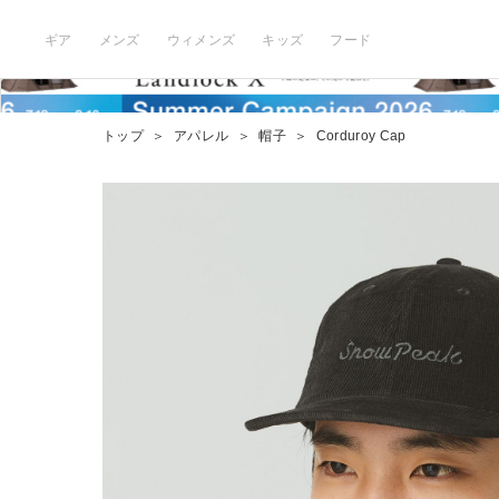
ギア
メンズ
ウィメンズ
キッズ
フード
トップ
＞
アパレル
＞
帽子
＞
Corduroy Cap