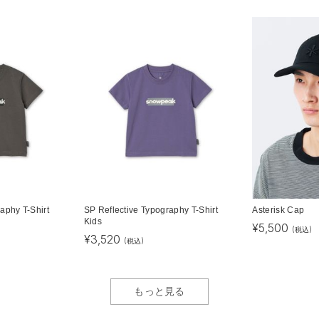
aphy T-Shirt
SP Reflective Typography T-Shirt
Asterisk Cap
Kids
¥
5,500
(税込)
¥
3,520
(税込)
もっと見る