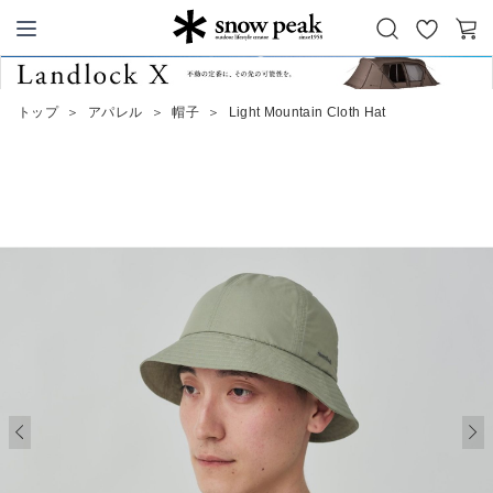
お
カ
Snow Peak
気
ー
に
ト
トップ
＞
アパレル
＞
帽子
＞
Light Mountain Cloth Hat
入
り