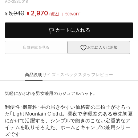
AC-25SU018
5,940
2,970
¥
¥
(税込)
｜ 50%OFF
カートに入れる
店舗在庫を見る
お気に入りに追加
商品説明
サイズ・スペック
スタッフレビュー
気軽にかぶれる男女兼用のカジュアルハット。
利便性･機能性･手の届きやすい価格帯の三拍子がそろっ
た｢Light Mountain Cloth｣。昼夜で寒暖差のある春先初夏
にかけて活躍する、シンプルで飽きのこない定番的なア
イテムを取りそろえた、ホームとキャンプの兼用シリー
ズです