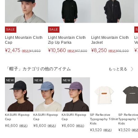
SALE
SALE
S
Light Mountain Cloth
Light Mountain Cloth
Light Mountain Cloth
L
Cap
Zip Up Parka
Jacket
V
¥
2,475
¥
10,560
¥
8,250
¥
(税込)
(税込)
(税込)
¥
4,950
¥
17,600
¥
16,500
「帽子」カテゴリの他のアイテム
もっと見る
NEW
NEW
NEW
KASURI Ripstop
KASURI Ripstop
KASURI Ripstop
SP Reflective
SP Reflectiv
Cap
Cap
Cap
Typography T-Shirt
Typography T
Kids
Kids
¥
6,600
¥
6,600
¥
6,600
(税込)
(税込)
(税込)
¥
3,520
¥
3,520
(税込)
(税込