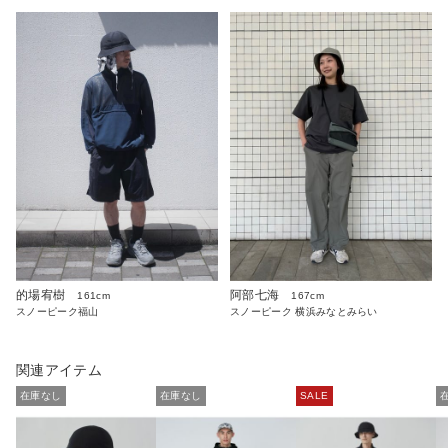
的場宥樹
阿部七海
161cm
167cm
スノーピーク福山
スノーピーク 横浜みなとみらい
関連アイテム
在庫なし
在庫なし
SALE