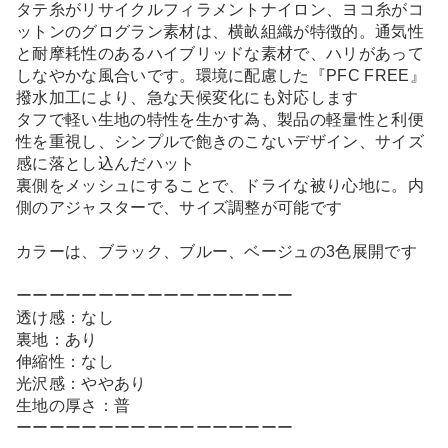
タテ糸がリサイクルフィラメントナイロン、ヨコ糸がコ
ットンのグログラン素材は、横畝組織が特徴的。通気性
と耐摩耗性のあるハイブリッドな素材で、ハリがあって
しなやかな風合いです。環境に配慮した『PFC FREE』
撥水加工により、急な天候変化にも対応します
タフで軽い生地の特性を生かす為、製品の軽量性と利便
性を重視し、シンプルで飽きのこないデザイン、サイズ
感に落とし込んだハット
裏側をメッシュにすることで、ドライな被り心地に。内
側のアジャスターで、サイズ調整が可能です
カラーは、ブラック、ブルー、ベージュの3色展開です
ーーーーーーーーーーーーーーーーー
透け感：なし
裏地：あり
伸縮性：なし
光沢感：ややあり
生地の厚さ：普
ーーーーーーーーーーーーーーーーー