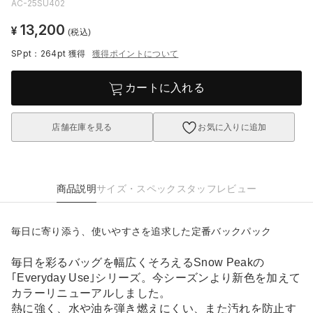
AC-25SU402
13,200
¥
(税込)
SPpt：264pt
獲得
獲得ポイントについて
カートに入れる
店舗在庫を見る
お気に入りに追加
商品説明
サイズ・スペック
スタッフレビュー
毎日に寄り添う、使いやすさを追求した定番バックパック
毎日を彩るバッグを幅広くそろえるSnow Peakの
｢Everyday Use｣シリーズ。今シーズンより新色を加えて
カラーリニューアルしました。
熱に強く、水や油を弾き燃えにくい、また汚れを防止す