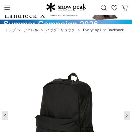
お
カ
Snow Peak
気
ー
に
ト
トップ
＞
アパレル
＞
バッグ・リュック
＞
Everyday Use Backpack
入
り