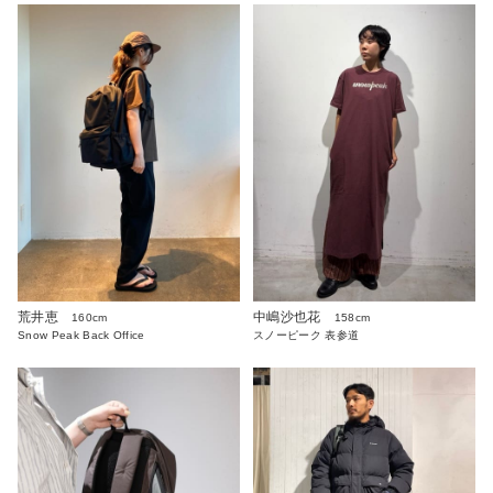
荒井恵
中嶋沙也花
160cm
158cm
Snow Peak Back Office
スノーピーク 表参道