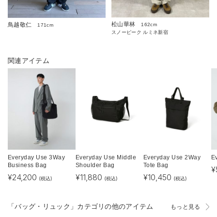
松山華林
鳥越敬仁
162cm
171cm
スノーピーク ルミネ新宿
関連アイテム
Everyday Use 3Way
Everyday Use Middle
Everyday Use 2Way
E
Business Bag
Shoulder Bag
Tote Bag
¥
¥
24,200
¥
11,880
¥
10,450
(税込)
(税込)
(税込)
「バッグ・リュック」カテゴリの他のアイテム
もっと見る