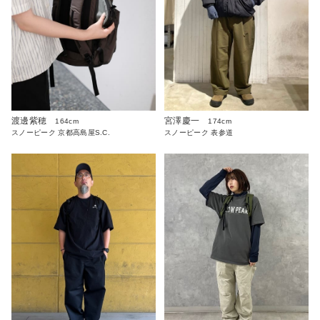
渡邊紫穂
宮澤慶一
164cm
174cm
スノーピーク 京都高島屋S.C.
スノーピーク 表参道