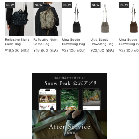
NEW
NEW
NEW
NEW
NEW
Reflective Night
Reflective Night
Ultra Suede
Ultra Suede
Ultra Suede
Camo Bag
Camo Bag
Drawstring Bag
Drawstring Bag
Drawstring B
¥
19,800
¥
19,800
¥
23,100
¥
23,100
¥
23,100
(税込)
(税込)
(税込)
(税込)
(税