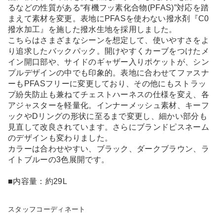
るなどの性質がある“有機フッ素化合物(PFAS)”対応を踏
まえて素材を変更。表地にPFASを使わない撥水剤『C0
撥水加工』を施した撥水生地を採用しました。
こちらはさまざまなシーンを想定して、使いやすさをよ
り追求したバックパック。開けやすくカーブをつけたメ
イン開口部や、サイドのギャザー入りポケットが、シン
プルデザインの中でも印象的。表地に合わせてファスナ
ーもPFASフリーに変更しており、その他にもストラッ
プ紛失防止も兼ねてチェストハーネスの仕様を変え、各
アジャスターを軽量化。インナーメッシュ素材、キーフ
ックやDリングの形状に至るまで変更し、細かい部分も
見直して改良されています。さらにブランドピスネーム
のデザインも変わりました。
カラーは合わせやすい、ブラック、ダークブラウン、ラ
イトブルーの3色展開です。
■内容量：約29L
スタッフコーディネート