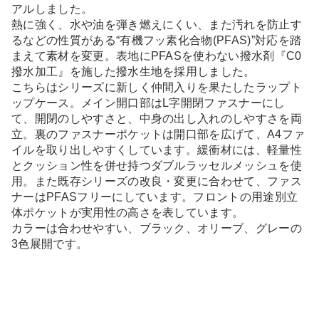
アルしました。
熱に強く、水や油を弾き燃えにくい、また汚れを防止す
るなどの性質がある“有機フッ素化合物(PFAS)”対応を踏
まえて素材を変更。表地にPFASを使わない撥水剤『C0
撥水加工』を施した撥水生地を採用しました。
こちらはシリーズに新しく仲間入りを果たしたラップト
ップケース。メイン開口部はL字開閉ファスナーにし
て、開閉のしやすさと、中身の出し入れのしやすさを両
立。裏のファスナーポケットは開口部を広げて、A4ファ
イルを取り出しやすくしています。緩衝材には、軽量性
とクッション性を併せ持つダブルラッセルメッシュを使
用。また既存シリーズの改良・変更に合わせて、ファス
ナーはPFASフリーにしています。フロントの用途別立
体ポケットが実用性の高さを表しています。
カラーは合わせやすい、ブラック、オリーブ、グレーの
3色展開です。