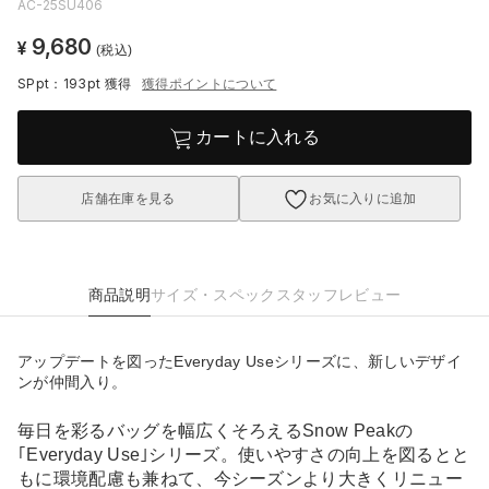
AC-25SU406
9,680
¥
(税込)
SPpt：193pt
獲得
獲得ポイントについて
カートに入れる
店舗在庫を見る
お気に入りに追加
商品説明
サイズ・スペック
スタッフレビュー
アップデートを図ったEveryday Useシリーズに、新しいデザイ
ンが仲間入り。
毎日を彩るバッグを幅広くそろえるSnow Peakの
｢Everyday Use｣シリーズ。使いやすさの向上を図るとと
もに環境配慮も兼ねて、今シーズンより大きくリニュー