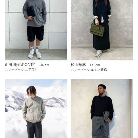
松山華林
山田 剛司/PONTY
162cm
183cm
スノーピーク ルミネ新宿
スノーピーク 二子玉川