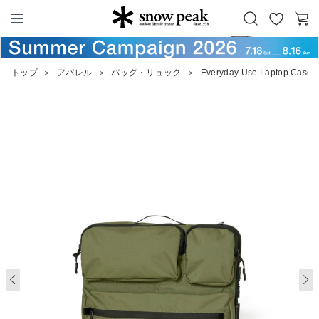
お
カ
Snow Peak
気
ー
に
ト
トップ
＞
アパレル
＞
バッグ・リュック
＞
Everyday Use Laptop Case
入
り