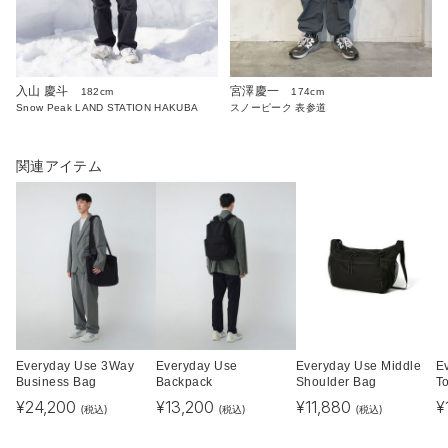
入山 慶斗
宮澤慶一
182cm
174cm
Snow Peak LAND STATION HAKUBA
スノーピーク 表参道
関連アイテム
Everyday Use 3Way
Everyday Use
Everyday Use Middle
E
Business Bag
Backpack
Shoulder Bag
T
¥
24,200
¥
13,200
¥
11,880
¥
(税込)
(税込)
(税込)