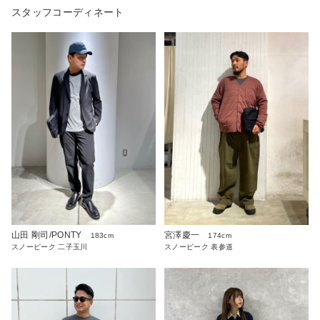
スタッフコーディネート
山田 剛司/PONTY
宮澤慶一
183cm
174cm
スノーピーク 二子玉川
スノーピーク 表参道