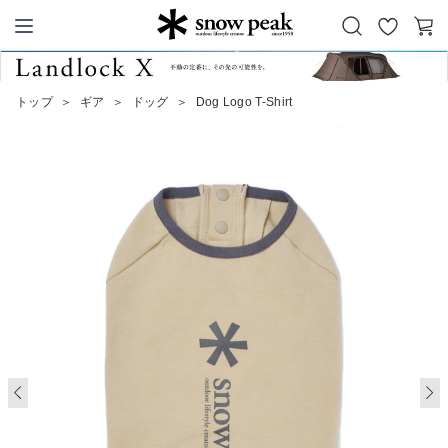
お
カ
Snow Peak
気
ー
に
ト
トップ
＞
ギア
＞
ドッグ
＞
Dog Logo T-Shirt
入
り