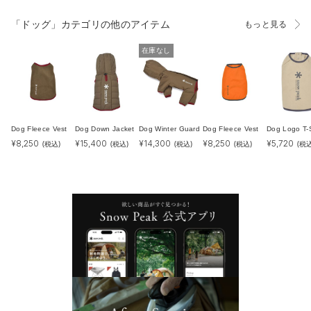
「ドッグ」カテゴリの他のアイテム
もっと見る
在庫なし
Dog Fleece Vest
Dog Down Jacket
Dog Winter Guard
Dog Fleece Vest
Dog Logo T-S
¥
8,250
¥
15,400
¥
14,300
¥
8,250
¥
5,720
(税込)
(税込)
(税込)
(税込)
(税込