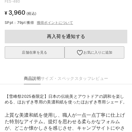
FES-480
3,960
¥
(税込)
SPpt：79pt
獲得
獲得ポイントについて
再入荷を通知する
店舗在庫を見る
お気に入りに追加
商品説明
サイズ・スペック
スタッフレビュー
【雪峰祭2025春限定】日本の伝統美とアウトドアの調和を楽し
める、ほおずき専用の美濃和紙を使ったほおずき専用シェード。
上質な美濃和紙を使用し、職人が一点一点丁寧に仕上げ
た特別なアイテム。提灯を思わせる柔らかなフォルム
が、どこか懐かしさを感じさせ、キャンプサイトにやさ