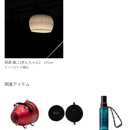
田原 銀二(ぎんちゃん)
171cm
スノーピーク福山
関連アイテム