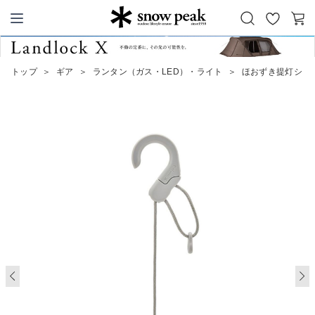
お
カ
Snow Peak
気
ー
に
ト
トップ
＞
ギア
＞
ランタン（ガス・LED）・ライト
＞
ほおずき提灯シェ
入
り