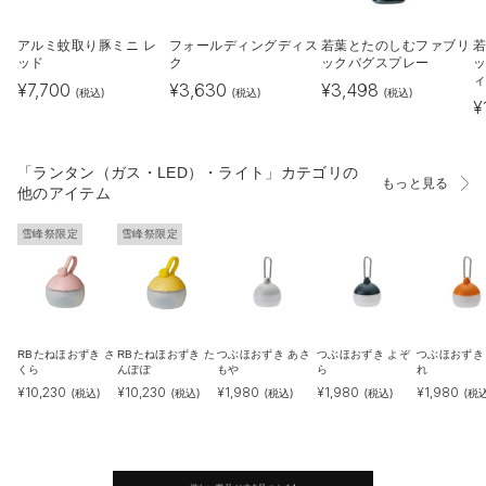
アルミ蚊取り豚ミニ レ
フォールディングディス
若葉とたのしむファブリ
ッド
ク
ックバグスプレー
ッ
¥
7,700
¥
3,630
¥
3,498
(税込)
(税込)
(税込)
¥
「ランタン（ガス・LED）・ライト」カテゴリの
もっと見る
他のアイテム
雪峰祭限定
雪峰祭限定
RBたねほおずき さ
RBたねほおずき た
つぶほおずき あさ
つぶほおずき よぞ
つぶほおずき
くら
んぽぽ
もや
ら
れ
¥
10,230
¥
10,230
¥
1,980
¥
1,980
¥
1,980
(税込)
(税込)
(税込)
(税込)
(税込