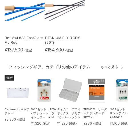
Ref. 8wt 888 FastGlass
TITANIUM FLY RODS
Fly Rod
890Ti
¥
137,500
¥
184,800
(税込)
(税込)
「フィッシングギア」カテゴリの他のアイテム
もっと見る
NEW
Capture L /キャプ
D-10セット ADW
ティムコ フライ
TIEMCO リーダ
N-02セット
チャーL
パラシュート ラ
ボックス クリア
ースタンダード
ザントテイ
イトカラー #14
コンパートメント
9FT6X
#14&#16
¥
3,300
(税込)
¥
1,320
¥
1,320
¥
286
¥
1,100
(税込)
(税込)
(税込)
(税込