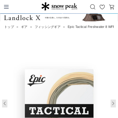
お
カ
Snow Peak
気
ー
に
ト
トップ
＞
ギア
＞
フィッシングギア
＞
Epic Tactical Freshwater 8 WFF
入
り