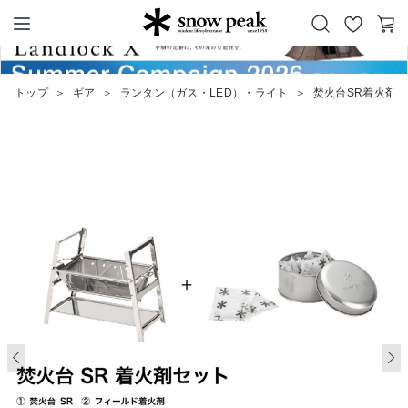
お
カ
Snow Peak
気
ー
に
ト
トップ
＞
ギア
＞
ランタン（ガス・LED）・ライト
＞
焚火台SR着火剤
入
り