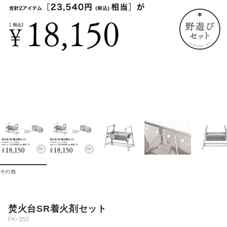
その他
焚火台SR着火剤セット
FK-355