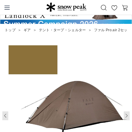
お
カ
Snow Peak
気
ー
に
ト
トップ
＞
ギア
＞
テント・タープ・シェルター
＞
ファル Pro.air 2セット
入
り