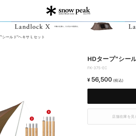
"シールド"ヘキサ L セット
HDタープ"シール
FK-375-EC
56,500
¥
(税込)
店舗在庫を見