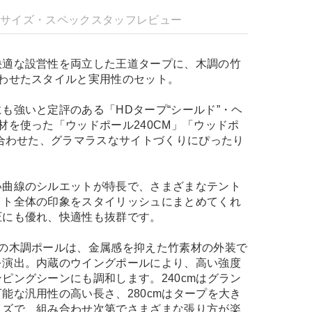
明
サイズ・スペック
スタッフレビュー
快適な設営性を両立した王道タープに、木調の竹
合わせたスタイルと実用性のセット。
も強いと定評のある「HDタープ“シールド”・ヘ
材を使った「ウッドポール240CM」「ウッドポ
み合わせた、グラマラスなサイトづくりにぴったり
い曲線のシルエットが特長で、さまざまなテント
イト全体の印象をスタイリッシュにまとめてくれ
圧にも優れ、快適性も抜群です。
本の木調ポールは、金属感を抑えた竹素材の外装で
を演出。内蔵のウイングポールにより、高い強度
ピングシーンにも調和します。240cmはグラン
能な汎用性の高い長さ、280cmはタープを大き
イズで、組み合わせ次第でさまざまな張り方が楽