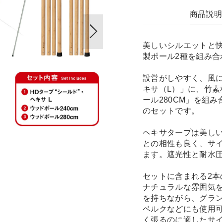
商品説
美しいシルエットと
製ポール2種を組み
設営がしやすく、風に
キサ（L）」に、竹素
ール280CM」を組
のセットです。
ヘキサタープは美し
との相性も良く、サ
ます。遮光性と耐水
セットに含まれる2
ナチュラルな雰囲気
を持ちながら、グラン
ベルクなどにも使用可
く張るのに適したサ