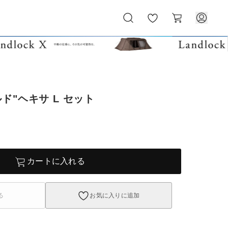
お
カ
気
ー
に
ト
入
り
ド"ヘキサ L セット
カートに入れる
る
お気に入りに追加