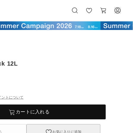
お
カ
気
ー
に
ト
入
り
ck 12L
イントについて
カートに入れる
る
お気に入りに追加