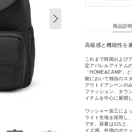
商品説
高級感と機能性を
これまで韓国および
定アパレルアイテムの
「HOME&CAMP
能において独自のス
アウトドアシーンの
ファッション、タウ
イテムを中心に展開
ワッシャー加工によ
ライト生地を採用し
です。容量は12Lと
イズ感。外側のポケ