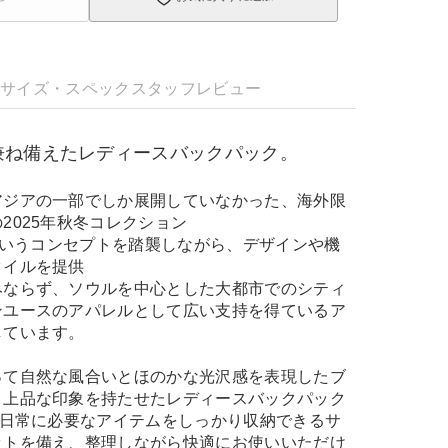
明
サイズ・スペック
スタッフレビュー
兼ね備えたレディースバックパック。
アジアの一部でしか展開していなかった、海外限
2025年秋冬コレクション
」というコンセプトを踏襲しながら、デザインや機
タイルを提供
みならず、ソウルを中心とした大都市でのシティ
ンユースのアパレルとして広い支持を得ているア
しています。
って自然な風合いとほのかな光沢感を表現したブ
、上品な印象を持たせたレディースバックパック
、日常に必要なアイテムをしっかり収納できるサ
ットを備え、整理しながら快適にお使いいただけ