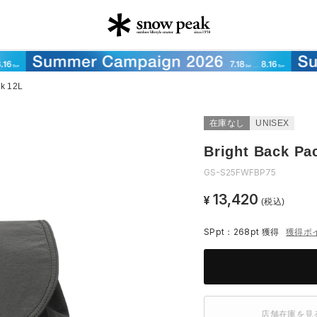
ck 12L
在庫なし
UNISEX
Bright Back Pa
GS-S25FWFBP75
13,420
¥
(税込)
SPpt：268pt
獲得
獲得ポ
店舗在庫を見