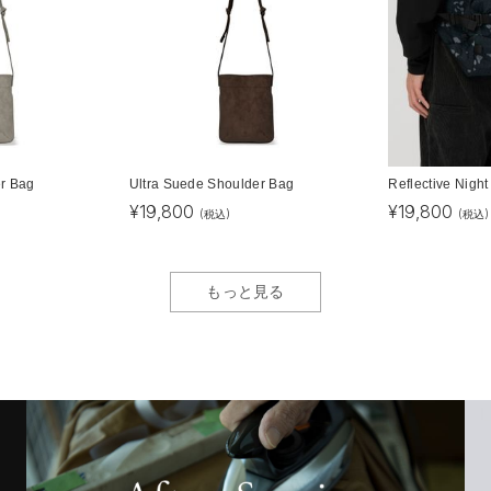
er Bag
Ultra Suede Shoulder Bag
Reflective Nigh
¥
19,800
¥
19,800
(税込)
(税込)
もっと見る