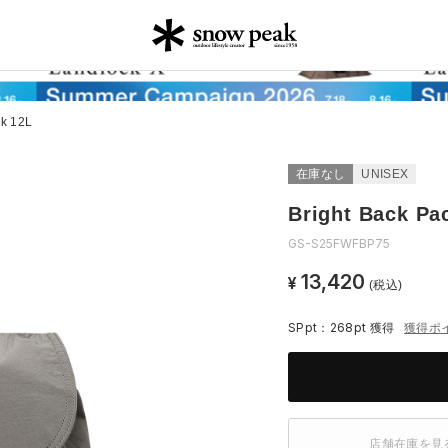
ck 12L
在庫なし
UNISEX
Bright Back Pa
GS-S25FWFBP75
13,420
¥
(税込)
SPpt：268pt
獲得
獲得ポ
店舗在庫を見