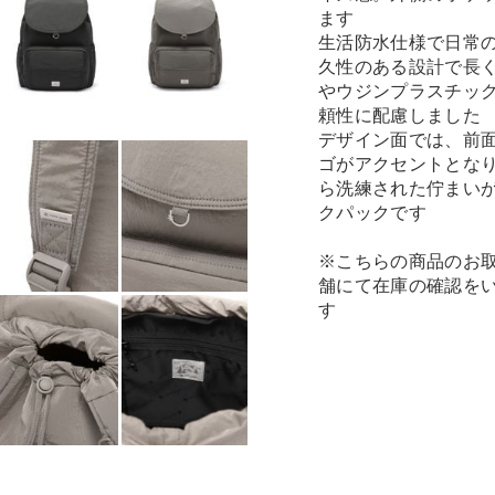
ます
生活防水仕様で日常
久性のある設計で長く
やウジンプラスチッ
頼性に配慮しました
デザイン面では、前
ゴがアクセントとな
ら洗練された佇まいが
クパックです
※こちらの商品のお
舗にて在庫の確認を
す