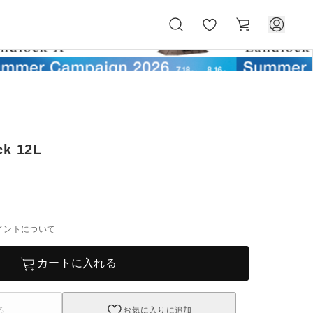
お
カ
気
ー
に
ト
入
り
ck 12L
イントについて
カートに入れる
る
お気に入りに追加