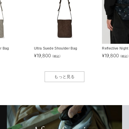
er Bag
Ultra Suede Shoulder Bag
Reflective Nigh
¥
19,800
¥
19,800
(税込)
(税込)
もっと見る