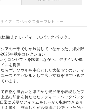
明
サイズ・スペック
スタッフレビュー
兼ね備えたレディースバックパック。
アジアの一部でしか展開していなかった、海外限
2025年秋冬コレクション
」というコンセプトを踏襲しながら、デザインや機
タイルを提供
みならず、ソウルを中心とした大都市でのシティ
ンユースのアパレルとして広い支持を得ているア
しています。
って自然な風合いとほのかな光沢感を表現したブ
、上品な印象を持たせたレディースバックパック
、日常に必要なアイテムをしっかり収納できるサ
ットを備え、整理しながら快適にお使いいただけ