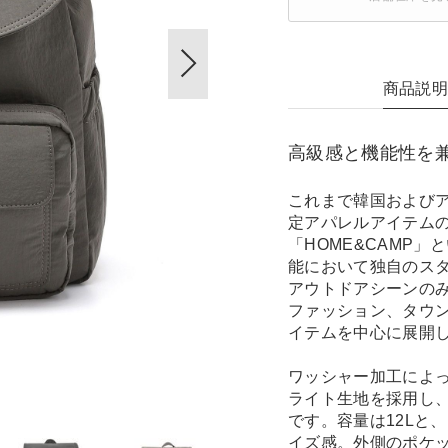
商品説
高級感と機能性を
これまで韓国および
定アパレルアイテムの
「HOME&CAMP
能において独自のス
アウトドアシーンの
ファッション、タウ
イテムを中心に展開
ワッシャー加工によ
ライト生地を採用し
です。容量は12Lと
イズ感。外側のポケ