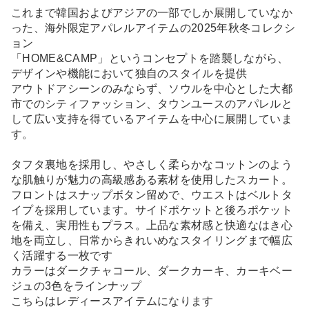
これまで韓国およびアジアの一部でしか展開していなか
った、海外限定アパレルアイテムの2025年秋冬コレクシ
ョン
「HOME&CAMP」というコンセプトを踏襲しながら、
デザインや機能において独自のスタイルを提供
アウトドアシーンのみならず、ソウルを中心とした大都
市でのシティファッション、タウンユースのアパレルと
して広い支持を得ているアイテムを中心に展開していま
す。
タフタ裏地を採用し、やさしく柔らかなコットンのよう
な肌触りが魅力の高級感ある素材を使用したスカート。
フロントはスナップボタン留めで、ウエストはベルトタ
イプを採用しています。サイドポケットと後ろポケット
を備え、実用性もプラス。上品な素材感と快適なはき心
地を両立し、日常からきれいめなスタイリングまで幅広
く活躍する一枚です
カラーはダークチャコール、ダークカーキ、カーキベー
ジュの3色をラインナップ
こちらはレディースアイテムになります