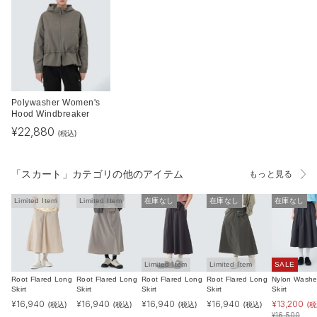
Polywasher Women's
Hood Windbreaker
¥
22,880
(税込)
「スカート」カテゴリの他のアイテム
もっと見る
Limited Item
Limited Item
在庫なし
在庫なし
在庫なし
Limited Item
Limited Item
SALE
Root Flared Long
Root Flared Long
Root Flared Long
Root Flared Long
Nylon Washe
Skirt
Skirt
Skirt
Skirt
Skirt
¥
16,940
¥
16,940
¥
16,940
¥
16,940
¥
13,200
(税込)
(税込)
(税込)
(税込)
(税
¥
16,500