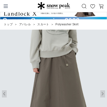
お
カ
Snow Peak
気
ー
に
ト
トップ
＞
アパレル
＞
スカート
＞
Polywasher Skirt
入
り