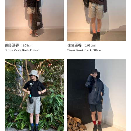
佐藤遥香
佐藤遥香
163cm
163cm
Snow Peak Back Office
Snow Peak Back Office