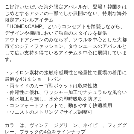
ご好評いただいた海外限定アパレルが、登場！韓国をは
じめとするアジアの一部でしか展開のない、特別な海外
限定アパレルアイテム
「HOME&CAMP」というコンセプトを踏襲しながら、
デザインや機能において独自のスタイルを提供
アウトドアシーンのみならず、ソウルを中心とした大都
市でのシティファッション、タウンユースのアパレルと
して広い支持を得ているアイテムを中心に展開していま
す。
・ナイロン素材の接触冷感属性と軽量性で夏場の着用に
最適な4分丈ショートパン
・両サイドのカーゴ型ポケットは収納性抜
・伸縮性に優れ、ワッシャー加工でナチュラルな風合い
・撥水加工を施し、水分の即時吸収を防ぎま
・コンフォートフィットで、動きやすく快適着用
・ウエストのストリングでサイズ調整可
カラーは、ヴィンテージグリーン、ネイビー、フォググ
レー、ブラックの4色をラインナップ