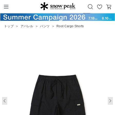
お
カ
Snow Peak
気
ー
に
ト
トップ
＞
アパレル
＞
パンツ
＞
Root Cargo Shorts
入
り