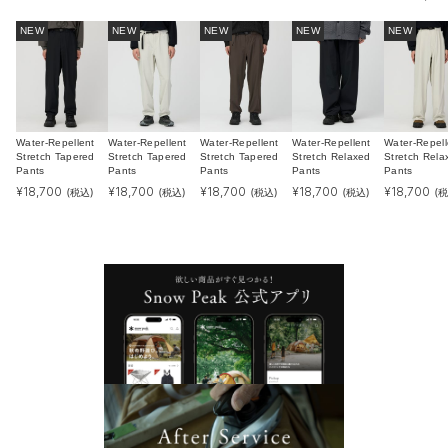
NEW
NEW
NEW
NEW
NEW
Water-Repellent
Water-Repellent
Water-Repellent
Water-Repellent
Water-Repell
Stretch Tapered
Stretch Tapered
Stretch Tapered
Stretch Relaxed
Stretch Rela
Pants
Pants
Pants
Pants
Pants
¥
18,700
¥
18,700
¥
18,700
¥
18,700
¥
18,700
(税込)
(税込)
(税込)
(税込)
(税