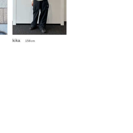
kika
158cm