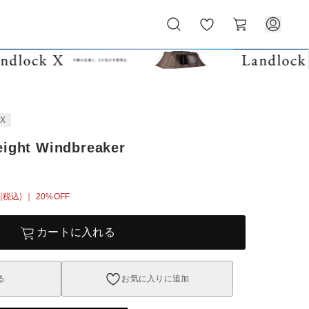
お
カ
気
ー
に
ト
入
り
EX
eight Windbreaker
(税込)
｜ 20%OFF
カートに入れる
る
お気に入りに追加