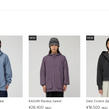
NEW
NEW
ket
KASURI Ripstop Jacket
Odor Control Zi
¥
26,400
¥
16,500
(税込)
(税込)