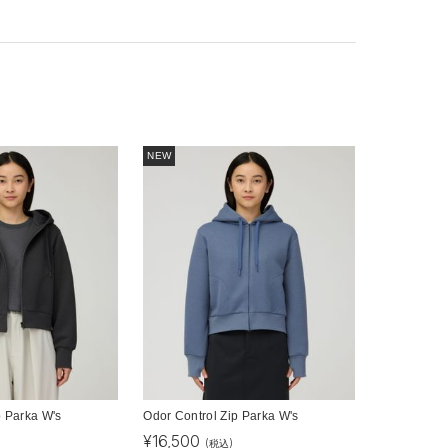
NEW
p Parka W's
Odor Control Zip Parka W's
¥
16,500
(税込)