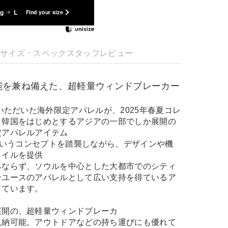
kg
L
Find your size
明
サイズ・スペック
スタッフレビュー
能を兼ね備えた、超軽量ウィンドブレーカー
評いただいた海外限定アパレルが、2025年春夏コレ
！韓国をはじめとするアジアの一部でしか展開の
定アパレルアイテム
」というコンセプトを踏襲しながら、デザインや機
タイルを提供
みならず、ソウルを中心とした大都市でのシティ
ンユースのアパレルとして広い支持を得ているア
しています。
展開の、超軽量ウィンドブレーカ
収納可能。アウトドアなどの持ち運びにも優れて