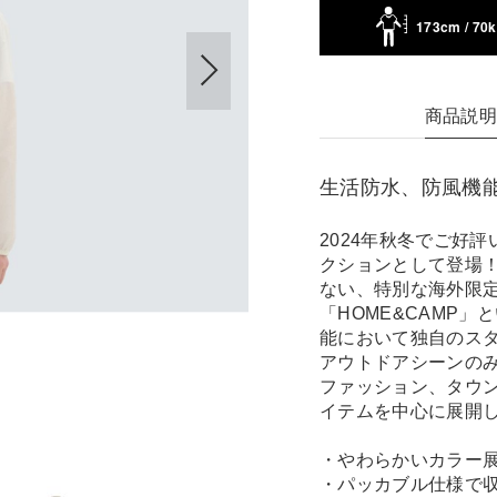
173cm / 70
商品説
生活防水、防風機
2024年秋冬でご好
クションとして登場
ない、特別な海外限
「HOME&CAMP
能において独自のス
アウトドアシーンの
ファッション、タウ
イテムを中心に展開
・やわらかいカラー
・パッカブル仕様で