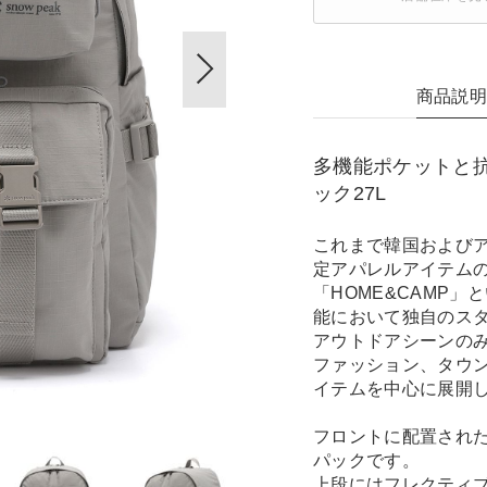
商品説
多機能ポケットと
ック27L
これまで韓国および
定アパレルアイテムの
「HOME&CAMP
能において独自のス
アウトドアシーンの
ファッション、タウ
イテムを中心に展開
フロントに配置され
パックです。
上段にはフレクティ