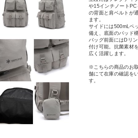
や15インチノートP
の背面と肩ベルトが
ます。
サイドには500mL
備え、底面のパッド
バッグ前面にはDリ
付け可能。抗菌素材
広く活躍します。
※こちらの商品のお
舗にて在庫の確認を
す。