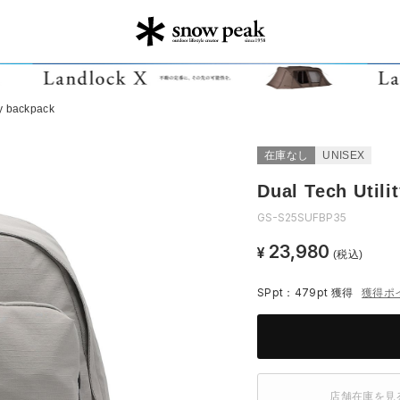
ty backpack
在庫なし
UNISEX
Dual Tech Utili
GS-S25SUFBP35
23,980
¥
(税込)
SPpt：479pt
獲得
獲得ポ
店舗在庫を見