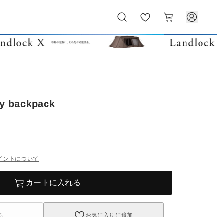
お
カ
気
ー
に
ト
入
り
ty backpack
イントについて
カートに入れる
る
お気に入りに追加