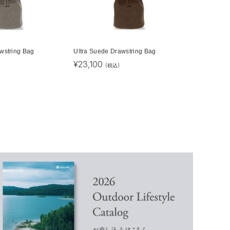
wstring Bag
Ultra Suede Drawstring Bag
¥
23,100
(税込)