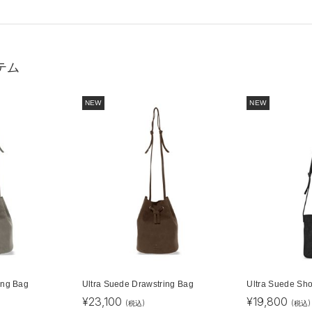
テム
NEW
NEW
ing Bag
Ultra Suede Drawstring Bag
Ultra Suede Sh
¥
23,100
¥
19,800
(税込)
(税込)