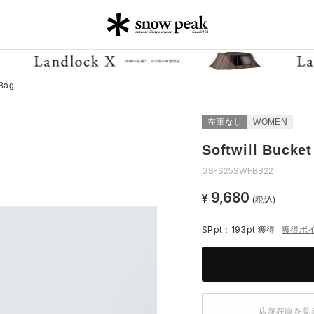
 Bag
在庫なし
WOMEN
Softwill Bucke
GS-S25SWFBB22
9,680
¥
(税込)
SPpt：193pt
獲得
獲得ポ
店舗在庫を見