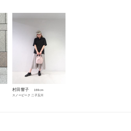
村田響子
169cm
スノーピーク 二子玉川