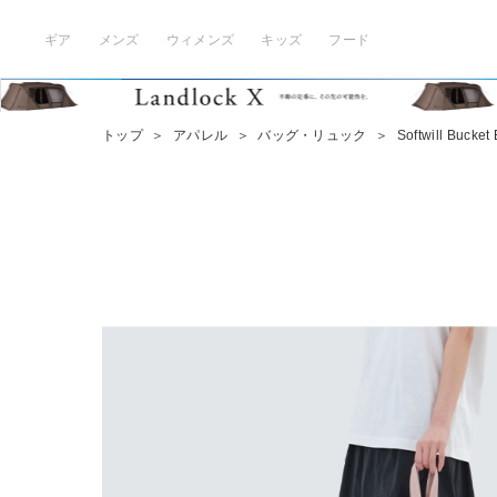
ギア
メンズ
ウィメンズ
キッズ
フード
トップ
＞
アパレル
＞
バッグ・リュック
＞
Softwill Bucket