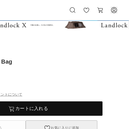
お
カ
気
ー
に
ト
入
り
t Bag
イントについて
カートに入れる
る
お気に入りに追加