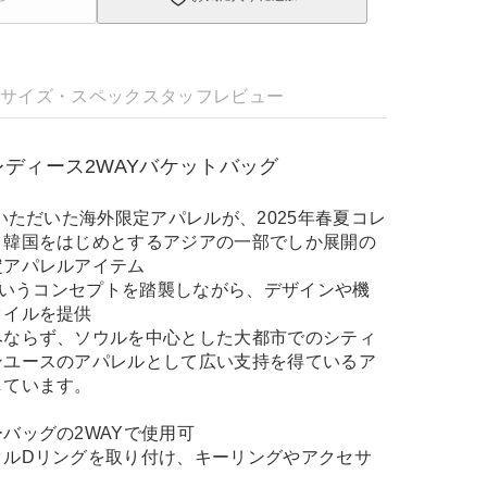
明
サイズ・スペック
スタッフレビュー
ディース2WAYバケットバッグ
評いただいた海外限定アパレルが、2025年春夏コレ
！韓国をはじめとするアジアの一部でしか展開の
定アパレルアイテム
」というコンセプトを踏襲しながら、デザインや機
タイルを提供
みならず、ソウルを中心とした大都市でのシティ
ンユースのアパレルとして広い支持を得ているア
しています。
バッグの2WAYで使用可
タルDリングを取り付け、キーリングやアクセサ