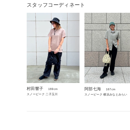
スタッフコーディネート
村田響子
阿部七海
169cm
167cm
スノーピーク 二子玉川
スノーピーク 横浜みなとみらい