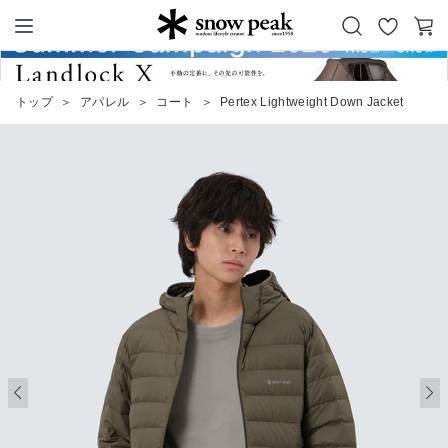
お
カ
Snow Peak
気
ー
に
ト
トップ
＞
アパレル
＞
コート
＞
Pertex Lightweight Down Jacket
入
り