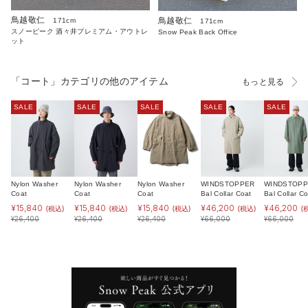
鳥越敬仁
鳥越敬仁
171cm
171cm
スノーピーク 酒々井プレミアム・アウトレ
Snow Peak Back Office
ット
「コート」カテゴリの他のアイテム
もっと見る
SALE
SALE
SALE
SALE
SALE
Nylon Washer
Nylon Washer
Nylon Washer
WINDSTOPPER
WINDSTOP
Coat
Coat
Coat
Bal Collar Coat
Bal Collar Co
¥
15,840
¥
15,840
¥
15,840
¥
46,200
¥
46,200
(税込)
(税込)
(税込)
(税込)
(
¥
26,400
¥
26,400
¥
26,400
¥
66,000
¥
66,000