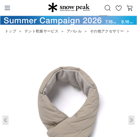
お
カ
Snow Peak
気
ー
に
ト
トップ
＞
テント乾燥サービス
＞
アパレル
＞
その他アクセサリー
＞
La
入
り