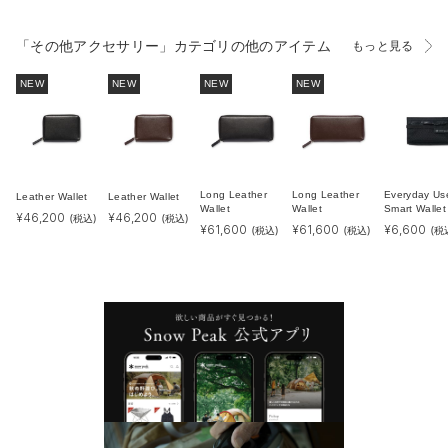
「その他アクセサリー」カテゴリの他のアイテム
もっと見る
NEW
NEW
NEW
NEW
Long Leather
Long Leather
Everyday Us
Leather Wallet
Leather Wallet
Wallet
Wallet
Smart Wallet
¥
46,200
¥
46,200
(税込)
(税込)
¥
61,600
¥
61,600
¥
6,600
(税込)
(税込)
(税