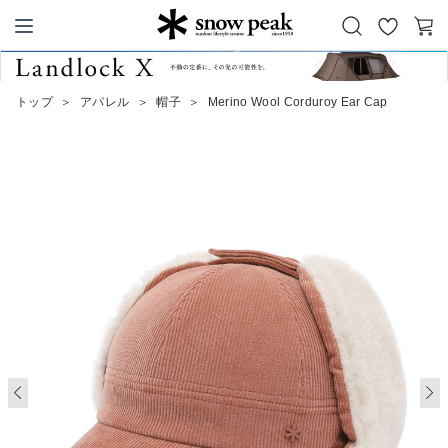
お
カ
Snow Peak
気
ー
に
ト
トップ
＞
アパレル
＞
帽子
＞
Merino Wool Corduroy Ear Cap
入
り