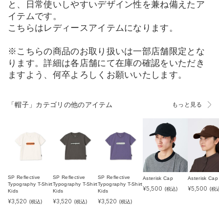
と、日常使いしやすいデザイン性を兼ね備えたア
イテムです。
こちらはレディースアイテムになります。
※こちらの商品のお取り扱いは一部店舗限定とな
ります。詳細は各店舗にて在庫の確認をいただき
ますよう、何卒よろしくお願いいたします。
「帽子」カテゴリの他のアイテム
もっと見る
SP Reflective
SP Reflective
SP Reflective
Asterisk Cap
Asterisk Cap
Typography T-Shirt
Typography T-Shirt
Typography T-Shirt
¥
5,500
¥
5,500
(税込)
(税
Kids
Kids
Kids
¥
3,520
¥
3,520
¥
3,520
(税込)
(税込)
(税込)