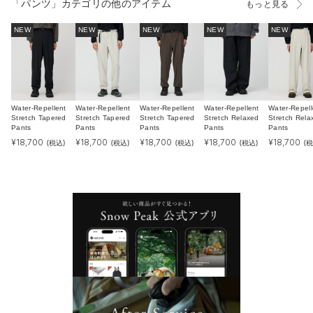
「パンツ」カテゴリの他のアイテム
もっと見る
NEW
NEW
NEW
NEW
NEW
Water-Repellent
Water-Repellent
Water-Repellent
Water-Repellent
Water-Repell
Stretch Tapered
Stretch Tapered
Stretch Tapered
Stretch Relaxed
Stretch Rela
Pants
Pants
Pants
Pants
Pants
¥
18,700
¥
18,700
¥
18,700
¥
18,700
¥
18,700
(税込)
(税込)
(税込)
(税込)
(税