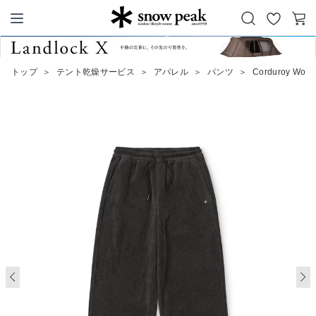
お
カ
Snow Peak
気
ー
に
ト
トップ
＞
テント乾燥サービス
＞
アパレル
＞
パンツ
＞
Corduroy Wome
入
り