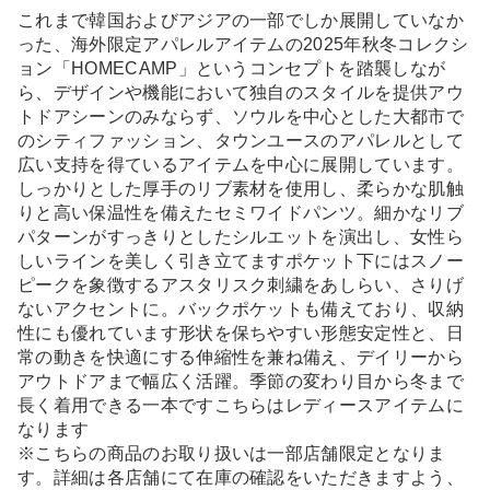
これまで韓国およびアジアの一部でしか展開していなか
った、海外限定アパレルアイテムの2025年秋冬コレクシ
ョン「HOMECAMP」というコンセプトを踏襲しなが
ら、デザインや機能において独自のスタイルを提供アウ
トドアシーンのみならず、ソウルを中心とした大都市で
のシティファッション、タウンユースのアパレルとして
広い支持を得ているアイテムを中心に展開しています。
しっかりとした厚手のリブ素材を使用し、柔らかな肌触
りと高い保温性を備えたセミワイドパンツ。細かなリブ
パターンがすっきりとしたシルエットを演出し、女性ら
しいラインを美しく引き立てますポケット下にはスノー
ピークを象徴するアスタリスク刺繍をあしらい、さりげ
ないアクセントに。バックポケットも備えており、収納
性にも優れています形状を保ちやすい形態安定性と、日
常の動きを快適にする伸縮性を兼ね備え、デイリーから
アウトドアまで幅広く活躍。季節の変わり目から冬まで
長く着用できる一本ですこちらはレディースアイテムに
なります
※こちらの商品のお取り扱いは一部店舗限定となりま
す。詳細は各店舗にて在庫の確認をいただきますよう、