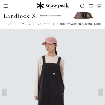
お
カ
Snow Peak
気
ー
に
ト
トップ
＞
アパレル
＞
ワンピース
＞
Corduroy Women's Overall Dress
入
り