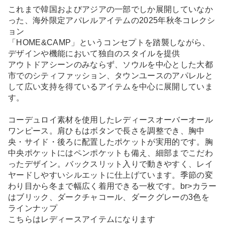
これまで韓国およびアジアの一部でしか展開していなか
った、海外限定アパレルアイテムの2025年秋冬コレクシ
ョン
「HOME&CAMP」というコンセプトを踏襲しながら、
デザインや機能において独自のスタイルを提供
アウトドアシーンのみならず、ソウルを中心とした大都
市でのシティファッション、タウンユースのアパレルと
して広い支持を得ているアイテムを中心に展開していま
す。
コーデュロイ素材を使用したレディースオーバーオール
ワンピース。肩ひもはボタンで長さを調整でき、胸中
央・サイド・後ろに配置したポケットが実用的です。胸
中央ポケットにはペンポケットも備え、細部までこだわ
ったデザイン。バックスリット入りで動きやすく、レイ
ヤードしやすいシルエットに仕上げています。季節の変
わり目から冬まで幅広く着用できる一枚です。br>カラー
はブリック、ダークチャコール、ダークグレーの3色を
ラインナップ
こちらはレディースアイテムになります