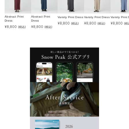
Abstract Print
Abstract Print
Varsity Print Dress
Varsity Print Dress
Varsity Print
Dress
Dress
¥
8,800
¥
8,800
¥
8,800
(税込)
(税込)
(税
¥
8,800
¥
8,800
(税込)
(税込)