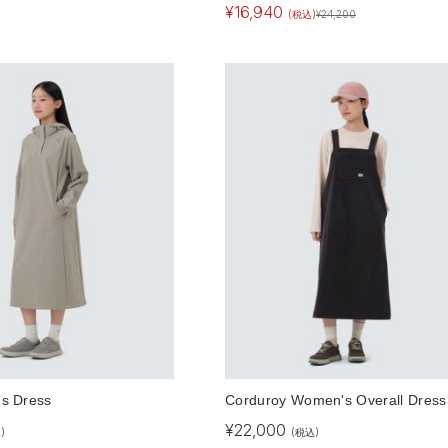
¥
16,940
(税込)
¥
24,200
s Dress
Corduroy Women's Overall Dress
¥
22,000
)
(税込)