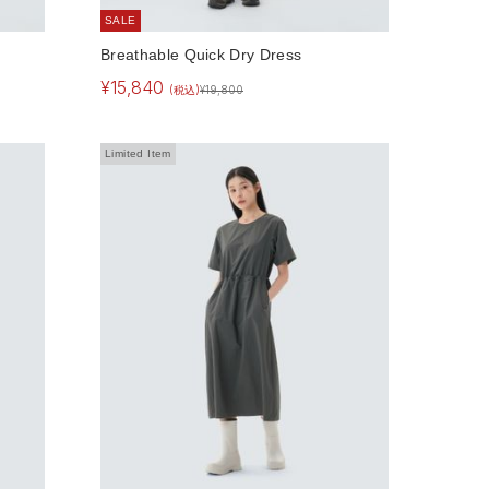
SALE
Breathable Quick Dry Dress
¥
15,840
(税込)
¥
19,800
Limited Item