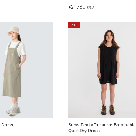
¥
21,780
(税込)
SALE
l Dress
Snow Peak×Finisterre Breathable
QuickDry Dress