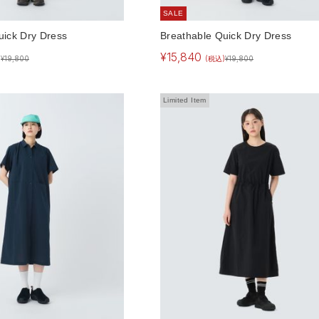
SALE
uick Dry Dress
Breathable Quick Dry Dress
¥
15,840
)
¥
19,800
(税込)
¥
19,800
Limited Item