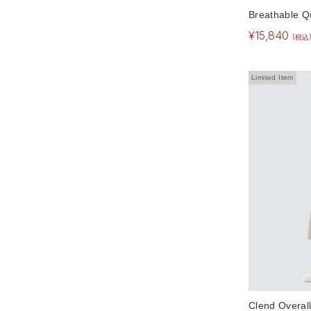
Breathable Q
¥
15,840
(税込
Limited Item
Clend Overal