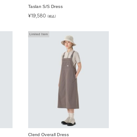
Taslan S/S Dress
¥
19,580
(税込)
Limited Item
Clend Overall Dress