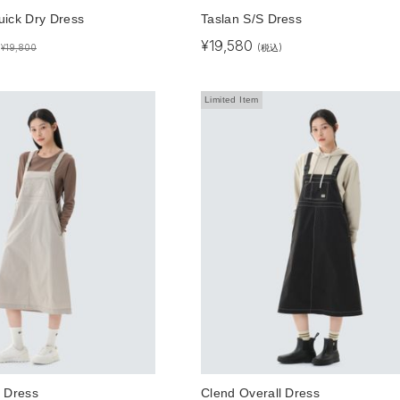
uick Dry Dress
Taslan S/S Dress
¥
19,580
)
¥
19,800
(税込)
Limited Item
l Dress
Clend Overall Dress