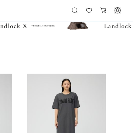
お
カ
気
ー
に
ト
入
り