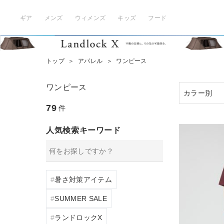
ギア
メンズ
ウィメンズ
キッズ
フード
トップ
＞
アパレル
＞
ワンピース
ワンピース
79
件
人気検索キーワード
暑さ対策アイテム
SUMMER SALE
ランドロックX