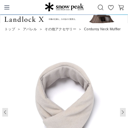
お
カ
Snow Peak
気
ー
に
ト
トップ
＞
アパレル
＞
その他アクセサリー
＞
Corduroy Neck Muffler
入
り