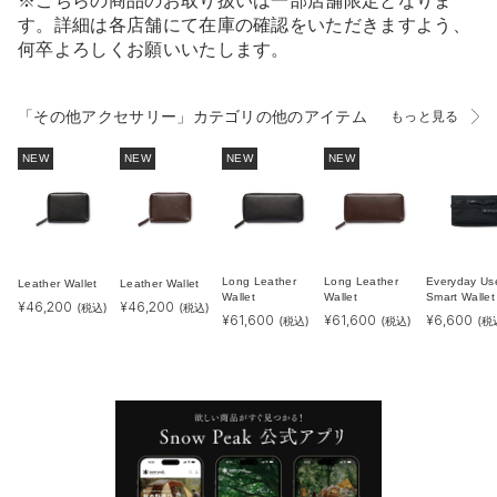
※こちらの商品のお取り扱いは一部店舗限定となりま
す。詳細は各店舗にて在庫の確認をいただきますよう、
何卒よろしくお願いいたします。
「その他アクセサリー」カテゴリの他のアイテム
もっと見る
NEW
NEW
NEW
NEW
Long Leather
Long Leather
Everyday Us
Leather Wallet
Leather Wallet
Wallet
Wallet
Smart Wallet
¥
46,200
¥
46,200
(税込)
(税込)
¥
61,600
¥
61,600
¥
6,600
(税込)
(税込)
(税