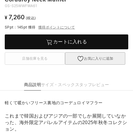
GS-S25WWFWA61
7,260
¥
(税込)
SPpt：145pt
獲得
獲得ポイントについて
カートに入れる
店舗在庫を見る
お気に入りに追加
商品説明
サイズ・スペック
スタッフレビュー
軽くて暖かいフリース裏地のコーデュロイマフラー
これまで韓国およびアジアの一部でしか展開していなか
った、海外限定アパレルアイテムの2025年秋冬コレクシ
ョン。