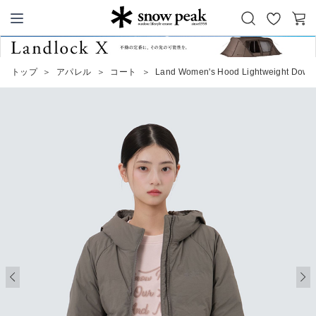
お
カ
Snow Peak
気
ー
に
ト
トップ
＞
アパレル
＞
コート
＞
Land Women's Hood Lightweight Down 
入
り