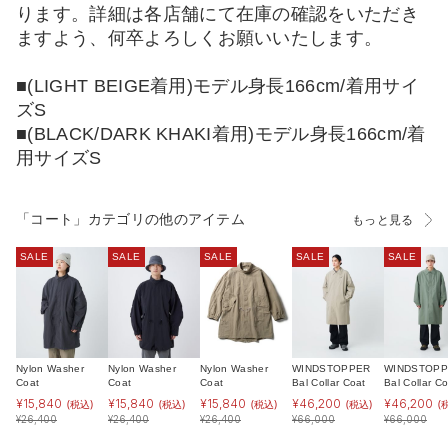
ります。詳細は各店舗にて在庫の確認をいただき
ますよう、何卒よろしくお願いいたします。
■(LIGHT BEIGE着用)モデル身長166cm/着用サイ
ズS
■(BLACK/DARK KHAKI着用)モデル身長166cm/着
用サイズS
「コート」カテゴリの他のアイテム
もっと見る
SALE
SALE
SALE
SALE
SALE
Nylon Washer
Nylon Washer
Nylon Washer
WINDSTOPPER
WINDSTOP
Coat
Coat
Coat
Bal Collar Coat
Bal Collar Co
¥
15,840
¥
15,840
¥
15,840
¥
46,200
¥
46,200
(税込)
(税込)
(税込)
(税込)
(
¥
26,400
¥
26,400
¥
26,400
¥
66,000
¥
66,000