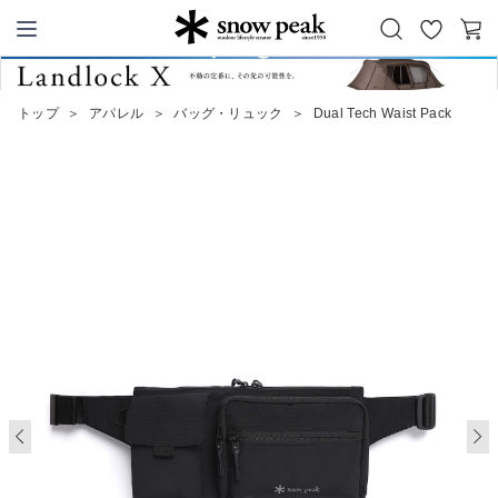
お
カ
Snow Peak
気
ー
に
ト
トップ
＞
アパレル
＞
バッグ・リュック
＞
Dual Tech Waist Pack
入
り