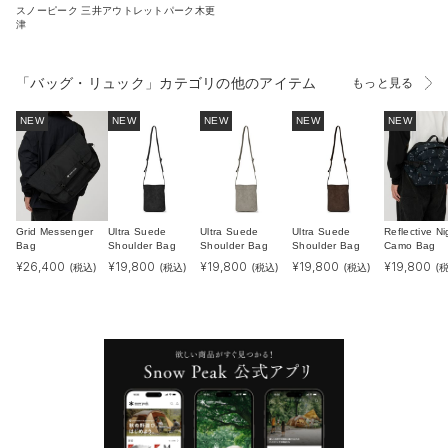
スノーピーク 三井アウトレットパーク木更
津
「バッグ・リュック」カテゴリの他のアイテム
もっと見る
NEW
NEW
NEW
NEW
NEW
Grid Messenger
Ultra Suede
Ultra Suede
Ultra Suede
Reflective Ni
Bag
Shoulder Bag
Shoulder Bag
Shoulder Bag
Camo Bag
¥
26,400
¥
19,800
¥
19,800
¥
19,800
¥
19,800
(税込)
(税込)
(税込)
(税込)
(