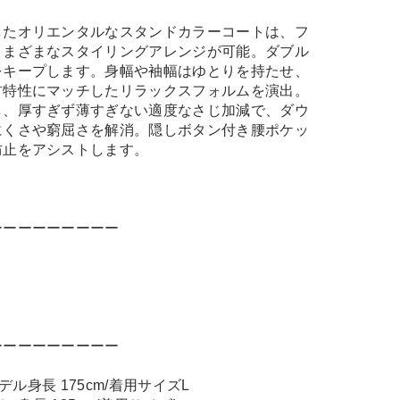
したオリエンタルなスタンドカラーコートは、フ
さまざまなスタイリングアレンジが可能。ダブル
をキープします。身幅や袖幅はゆとりを持たせ、
材特性にマッチしたリラックスフォルムを演出。
し、厚すぎず薄すぎない適度なさじ加減で、ダウ
にくさや窮屈さを解消。隠しボタン付き腰ポケッ
防止をアシストします。
ーーーーーーーーー
ーーーーーーーーー
モデル身長 175cm/着用サイズL