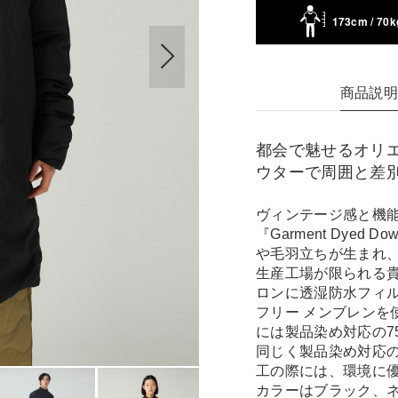
173cm / 70k
商品説
都会で魅せるオリ
ウターで周囲と差
ヴィンテージ感と機
『Garment Dye
や毛羽立ちが生まれ
生産工場が限られる
ロンに透湿防水フィル
フリー メンブレンを
には製品染め対応の7
同じく製品染め対応
工の際には、環境に優
カラーはブラック、ネ