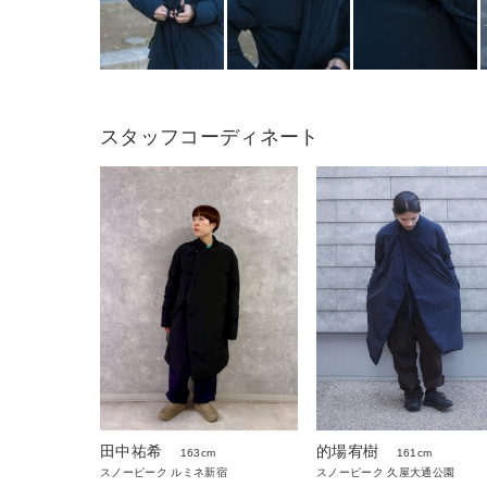
スタッフコーディネート
的場宥樹
田中祐希
161cm
163cm
スノーピーク 久屋大通公園
スノーピーク ルミネ新宿