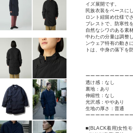
イズ展開です。
民族衣装をベースに
ロント紐留め仕様で
ブレストで、防寒性
自然なシワのある素
中わたの分量は調整
ンウェア特有の動き
トは、中身の落下を
ーーーーーーーーー
透け感：なし
裏地：あり
伸縮性：なし
光沢感：ややあり
生地の厚さ：普通
ーーーーーーーーー
■(BLACK着用)女性