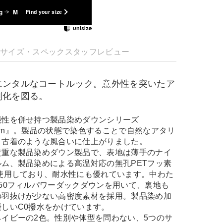
g
M
Find your size
明
サイズ・スペック
スタッフレビュー
エンタルなコートルック。意外性を突いたア
別化を図る。
能性を併せ持つ製品染めダウンシリーズ
d Down』。製品の状態で染色することで自然なアタリ
、古着のような風合いに仕上がりました。
貴重な製品染めダウン製品で、表地は薄手のナイ
ム、製品染めによる高温対応の無孔PETフッ素
使用しており、耐水性にも優れています。中わた
50フィルパワーダックダウンを用いて、裏地も
の羽抜けが少ない高密度素材を採用。製品染め加
しいC0撥水をかけています。
イビーの2色。性別や体型を問わない、5つのサ