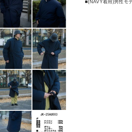
■(NAVY着用)男性モ