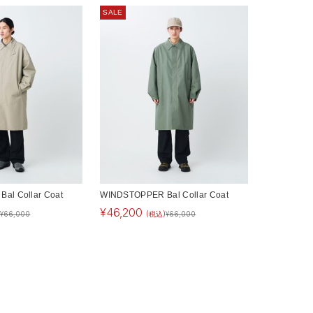
SALE
al Collar Coat
WINDSTOPPER Bal Collar Coat
¥
46,200
)
¥
66,000
(税込)
¥
66,000