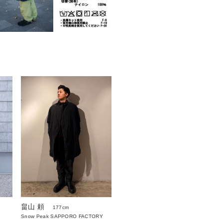
畠山 頼
177cm
Snow Peak SAPPORO FACTORY