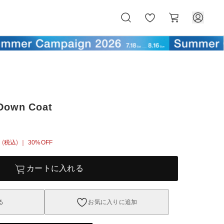
お
カ
気
ー
に
ト
入
り
Down Coat
(税込)
｜ 30%OFF
カートに入れる
る
お気に入りに追加