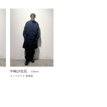
中嶋沙也花
158cm
スノーピーク 表参道