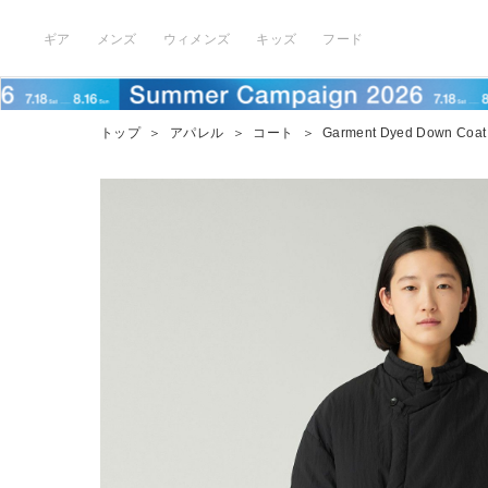
ギア
メンズ
ウィメンズ
キッズ
フード
トップ
＞
アパレル
＞
コート
＞
Garment Dyed Down Coat