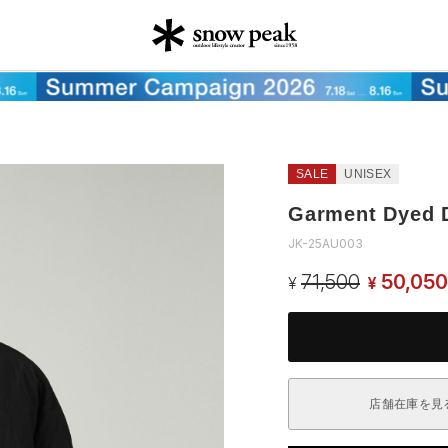
SALE
UNISEX
Garment Dyed 
JK-25AU003
71,500
50,050
¥
¥
店舗在庫を見