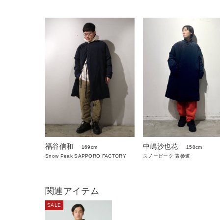
福谷信和
中嶋沙也花
169cm
158cm
Snow Peak SAPPORO FACTORY
スノーピーク 表参道
関連アイテム
SALE