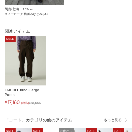
阿部七海
167cm
スノーピーク 横浜みなとみらい
関連アイテム
SALE
TAKIBI Chino Cargo
Pants
¥
17,160
(税込)
¥
28,600
「コート」カテゴリの他のアイテム
もっと見る
SALE
SALE
在庫なし
SALE
SALE