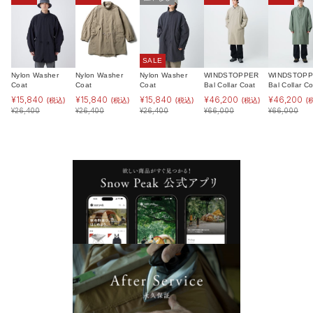
SALE
Nylon Washer
Nylon Washer
Nylon Washer
WINDSTOPPER
WINDSTOP
Coat
Coat
Coat
Bal Collar Coat
Bal Collar Co
¥
15,840
¥
15,840
¥
15,840
¥
46,200
¥
46,200
(税込)
(税込)
(税込)
(税込)
(
¥
26,400
¥
26,400
¥
26,400
¥
66,000
¥
66,000