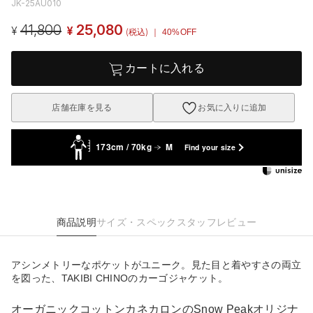
JK-25AU010
41,800
25,080
¥
¥
(税込)
｜ 40%OFF
カートに入れる
店舗在庫を見る
お気に入りに追加
173cm / 70kg
M
Find your size
商品説明
サイズ・スペック
スタッフレビュー
アシンメトリーなポケットがユニーク。見た目と着やすさの両立
を図った、TAKIBI CHINOのカーゴジャケット。
オーガニックコットンカネカロンのSnow Peakオリジナ