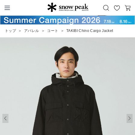
お
カ
Snow Peak
気
ー
に
ト
トップ
＞
アパレル
＞
コート
＞
TAKIBI Chino Cargo Jacket
入
り