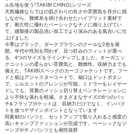
ル生地を使う｢TAKIBI CHINO｣シリーズ
天然繊維ならではの肌ざわりの良さや雰囲気を存分に残
しながら、難燃糸を掛け合わせたハイブリッド素材で
す。耐久性に優れたベーシックなチノに織り上げてい
て、縫製後の製品洗い加工でより深みのある風合いに仕
上げました
今季はブラック、ダークブラウンのクールな2色を展
開。年代や性別を問わず、且つ好みのフィットが選べ
る、4つのサイズをラインナップしました。オーガニッ
クコットンの柔らかい雰囲気と、難燃性、収納力までも
備えた、TAKIBIスペックのカーゴジャケットです。フー
ドと裾はアジャスターコードで、袖口はドットボタン
で、シルエットのアレンジが可能。ミドラーをレイヤー
ドしても、背裏のメッシュ切り替えベンチレーションに
より不快な蒸れを軽減。さまざまなサイズの6つのパッ
チ&フラップポケットは、収納力だけでなく、インパク
トを放つデザインポイントとなっています
同素材のパンツと、セットアップで取り入れると感度の
高いキャンプファッションが完成です。ベーシックなジ
ーンズやチノパンツとも相性抜群