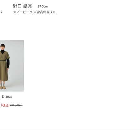
野口 皓亮
170cm
スノーピーク 京都高島屋S.C.
RY
h Dress
(税込)
¥
26,400