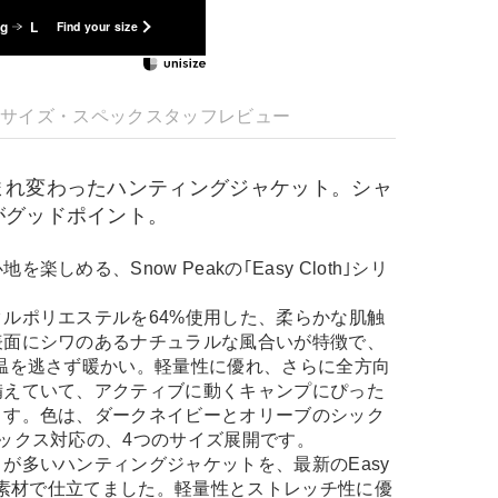
kg
L
Find your size
明
サイズ・スペック
スタッフレビュー
まれ変わったハンティングジャケット。シャ
がグッドポイント。
楽しめる、Snow Peakの｢Easy Cloth｣シリ
ルポリエステルを64%使用した、柔らかな肌触
表面にシワのあるナチュラルな風合いが特徴で、
温を逃さず暖かい。軽量性に優れ、さらに全方向
備えていて、アクティブに動くキャンプにぴった
ます。色は、ダークネイビーとオリーブのシック
ックス対応の、4つのサイズ展開です。
が多いハンティングジャケットを、最新のEasy
特殊素材で仕立てました。軽量性とストレッチ性に優