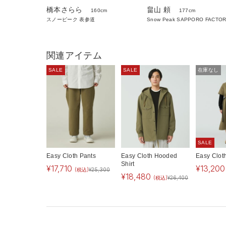
橋本さらら
畠山 頼
160cm
177cm
スノーピーク 表参道
Snow Peak SAPPORO FACTO
関連アイテム
SALE
SALE
在庫なし
SALE
Easy Cloth Pants
Easy Cloth Hooded
Easy Clot
Shirt
¥
17,710
¥
13,200
(税込)
¥
25,300
¥
18,480
(税込)
¥
26,400