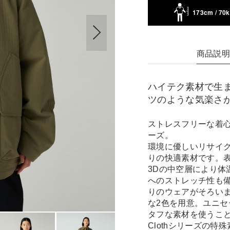
173cm / 70
商品説
ハイテク素材で生
ツのような気楽さ
ストレスフリーな着心地を
ーズ。
環境に優しいリサイク
りの快適素材です。
3Dの中空層により体
へのストレッチ性も
りのウェアがそろい
な2色を用意。ユニセ
タフな素材を使うこと
Clothシリーズの