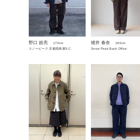
猪井 春奈
野口 皓亮
160cm
170cm
Snow Peak Back Office
スノーピーク 京都高島屋S.C.