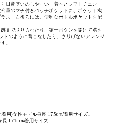
より日常使いのしやすい一着へとシフトチェン
大容量のマチ付きパッチポケットに、ポケット機
プラス。右後ろには、便利なボトルポケットを配
ツ感覚で取り入れたり、第一ボタンを開けて襟を
ケットのように着こなしたり、さりげないアレンジ
です。
ーーーーーーーーー
ーーーーーーーーー
NAVY着用)女性モデル身長 175cm/着用サイズL
長 171cm/着用サイズL