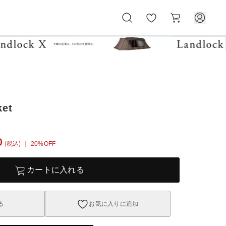
お
カ
気
ー
に
ト
入
り
ket
0
(税込)
｜ 20%OFF
カートに入れる
る
お気に入りに追加