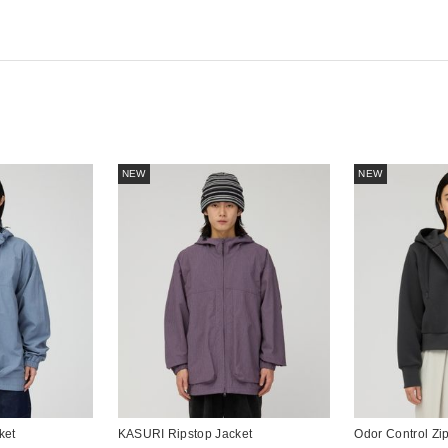
NEW
NEW
ket
KASURI Ripstop Jacket
Odor Control Zi