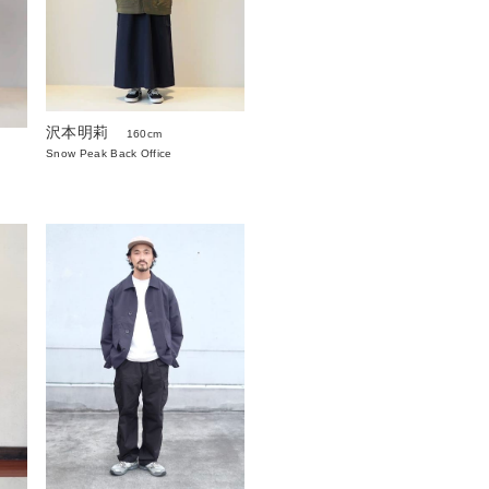
沢本明莉
160cm
Snow Peak Back Office