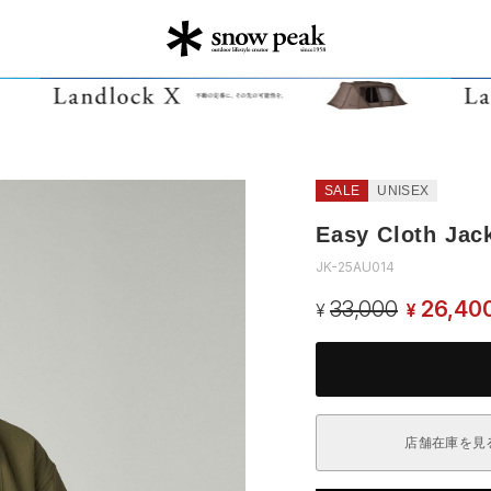
SALE
UNISEX
Easy Cloth Jac
JK-25AU014
33,000
26,40
¥
¥
店舗在庫を見