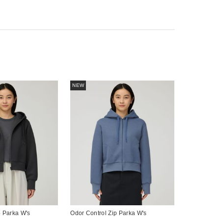
NEW
p Parka W's
Odor Control Zip Parka W's