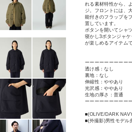
れる素材特性から、
ジ。フロントには、
能付きのフラップを
置しています。
ボタンを開いてシャ
寝かし3ボタンジャ
が楽しめるアイテム
ーーーーーーーーー
透け感：なし
裏地：なし
伸縮性：ややあり
光沢感：ややあり
生地の厚さ：普通
ーーーーーーーーー
■(OLIVE/DARK 
■(外撮影)男性モデル身