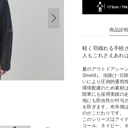
173cm / 70
商品説
軽く羽織れる手軽
人もこれさえあれ
夏のアウトドアシーンに欠
Shield｣。虫除け
いにより圧倒的通気
環境配慮のため素材は
陸軍にも採用実績の
地にも防虫性が付与
を防ぎます。布帛側
のがこだわりです。
このシリーズはアイ
コール、ネイビー、