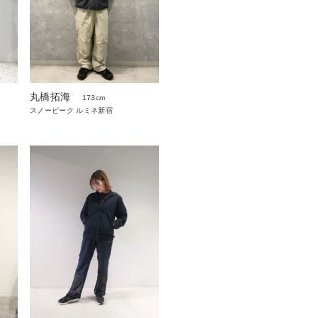
丸橋拓海
173cm
スノーピーク ルミネ新宿