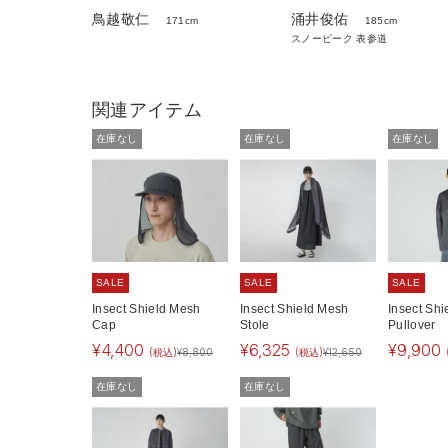
涌井俊佑
鳥越敬仁
185cm
171cm
スノーピーク 表参道
関連アイテム
在庫なし
在庫なし
在庫なし
SALE
SALE
SALE
Insect Shield Mesh
Insect Shield Mesh
Insect Sh
Cap
Stole
Pullover
¥
4,400
¥
6,325
¥
9,900
(税込)
¥
8,800
(税込)
¥
12,650
在庫なし
在庫なし