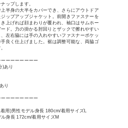
ンナップします。
で上半身の大半をカバーでき、さらにアウトドア
たジップアップジャケット。前開きファスナーを
引き上げれば顔まわりが覆われ、袖口はサムホー
ガード。力の掛かる肘回りとザックで擦れやすい
し、左右脇には手の入れやすいファスナーポケッ
勝手良く仕上げました。裾は調整可能な、両脇ゴ
す。
ーーーーーーーーー
分)あり
やあり
ーーーーーーーーー
OAL着用)男性モデル身長 180cm/着用サイズL
デル身長 172cm/着用サイズM