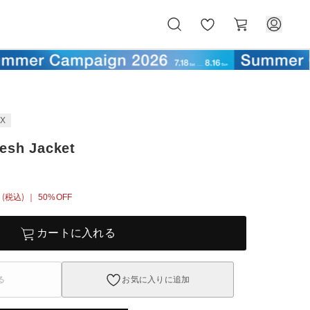
お
カ
気
ー
に
ト
入
り
EX
Mesh Jacket
(税込)
｜ 50%OFF
カートに入れる
る
お気に入りに追加