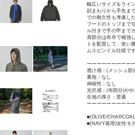
幅広いサイズをライ
顔まわりから手先ま
での耐久性も考慮し
フードのトップまで
ル付きで手の甲まで
肩部分は布帛で補強
トを配置して、使い
ムスピンドル仕様で
ーーーーーーーーー
透け感：(メッシュ部
裏地：なし
伸縮性：なし
光沢感：(布部分)や
生地の厚さ：普通
ーーーーーーーーー
■(OLIVE/CHARC
■(NAVY着用)女性モ