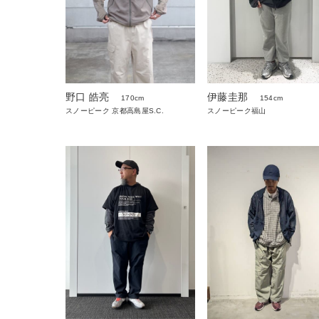
伊藤圭那
野口 皓亮
154cm
170cm
スノーピーク福山
スノーピーク 京都高島屋S.C.