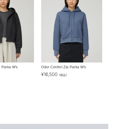
p Parka W's
Odor Control Zip Parka W's
¥
16,500
(税込)