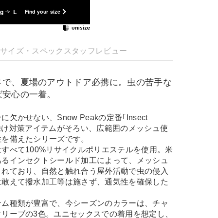
kg
L
Find your size
明
サイズ・スペック
スタッフレビュー
さで、夏場のアウトドア必携に。虫の苦手な
ば安心の一着。
かせない、Snow Peakの定番｢Insect
･日除け対策アイテムがそろい、広範囲のメッシュ使
性を備えたシリーズです。
すべて100%リサイクルポリエステルを使用。米
あるインセクトシールド加工によって、メッシュ
されており、自然と触れ合う屋外活動で虫の侵入
は敢えて撥水加工等は施さず、通気性を確保した
テム種類が豊富で、今シーズンのカラーは、チャ
オリーブの3色。ユニセックスでの着用を想定し、