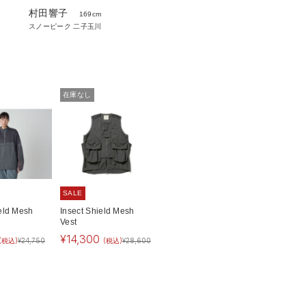
村田響子
169cm
スノーピーク 二子玉川
在庫なし
SALE
ield Mesh
Insect Shield Mesh
Vest
¥
14,300
(税込)
¥
24,750
(税込)
¥
28,600