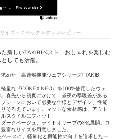
kg
L
Find your size
明
サイズ・スペック
スタッフレビュー
た新しいTAKIBIベスト。おしゃれを楽しむ
ムとしても活躍。
求めた、高難燃機能ウェアシリーズ｢TAKIBI
量な『CONEX NEO』を100%使用したウェ
用。春先から初夏にかけて、昼夜の寒暖差がある
ンプシーンにおいて必要な仕様とデザイン、性能
取りそろえています。マットな素材感は、アウト
ラルスタイルにフィット。
、ダークベージュ、ライトオリーブの3色展開。ユ
る豊富なサイズを用意しました。
ストをベースに、軽量化と機能性の向上を追求した一