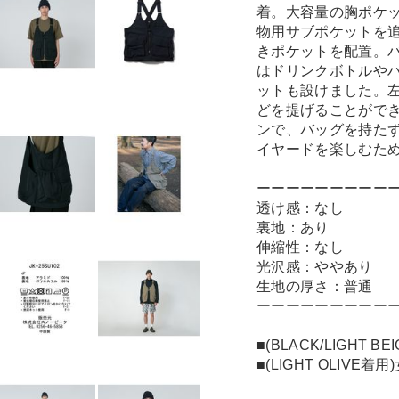
着。大容量の胸ポケ
物用サブポケットを
きポケットを配置。
はドリンクボトルや
ットも設けました。
どを提げることがで
ンで、バッグを持た
イヤードを楽しむた
ーーーーーーーーー
透け感：なし
裏地：あり
伸縮性：なし
光沢感：ややあり
生地の厚さ：普通
ーーーーーーーーー
■(BLACK/LIGHT
■(LIGHT OLIVE