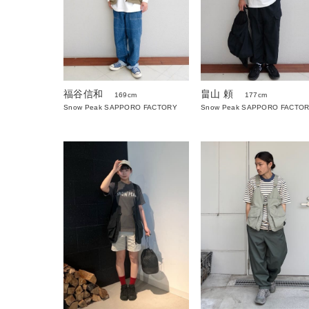
畠山 頼
福谷信和
177cm
169cm
Snow Peak SAPPORO FACTO
Snow Peak SAPPORO FACTORY