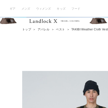
ギア
メンズ
ウィメンズ
キッズ
フード
トップ
＞
アパレル
＞
ベスト
＞
TAKIBI Weather Cloth Vest