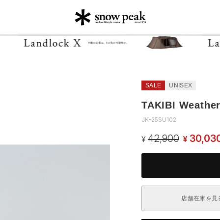
SALE
UNISEX
TAKIBI Weather
JK-25SU102
42,900
30,03
¥
¥
店舗在庫を見