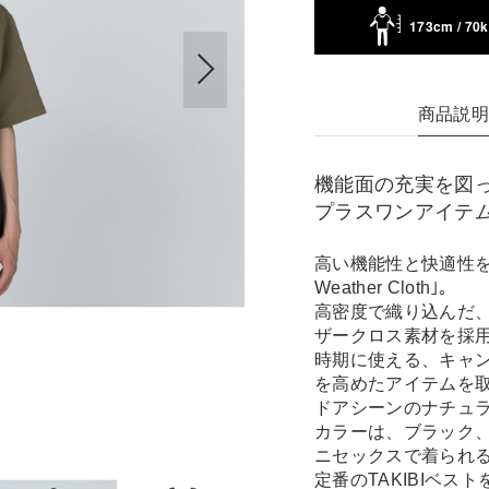
173cm / 70
商品説
機能面の充実を図っ
プラスワンアイテ
高い機能性と快適性を
Weather Cloth｣。
高密度で織り込んだ、軽
ザークロス素材を採
時期に使える、キャ
を高めたアイテムを
ドアシーンのナチュ
カラーは、ブラック
ニセックスで着られ
定番のTAKIBIベ