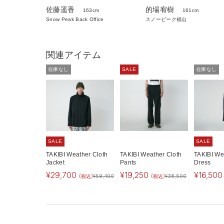
佐藤遥香
的場宥樹
163cm
161cm
Snow Peak Back Office
スノーピーク福山
関連アイテム
在庫なし
SALE
在庫なし
SALE
SALE
TAKIBI Weather Cloth
TAKIBI Weather Cloth
TAKIBI We
Jacket
Pants
Dress
¥
29,700
¥
19,250
¥
16,500
(税込)
¥
59,400
(税込)
¥
38,500