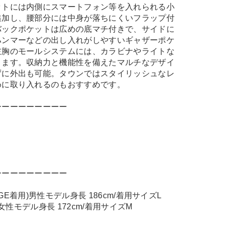
ットには内側にスマートフォン等を入れられる小
追加し、腰部分には中身が落ちにくいフラップ付
バックポケットは広めの底マチ付きで、サイドに
ハンマーなどの出し入れがしやすいギャザーポケ
左胸のモールシステムには、カラビナやライトな
きます。収納力と機能性を備えたマルチなデザイ
ずに外出も可能。タウンではスタイリッシュなレ
めに取り入れるのもおすすめです。
ーーーーーーーーー
ーーーーーーーーー
 BEIGE着用)男性モデル身長 186cm/着用サイズL
着用)女性モデル身長 172cm/着用サイズM