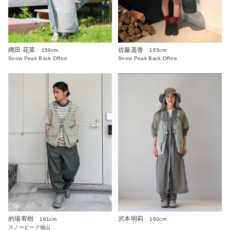
縄田 花菜
佐藤遥香
159cm
163cm
Snow Peak Back Office
Snow Peak Back Office
沢本明莉
的場宥樹
160cm
161cm
スノーピーク福山