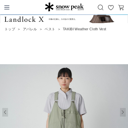
お
カ
Snow Peak
気
ー
に
ト
トップ
＞
アパレル
＞
ベスト
＞
TAKIBI Weather Cloth Vest
入
り