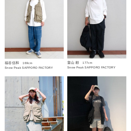
畠山 頼
福谷信和
177cm
169cm
Snow Peak SAPPORO FACTORY
Snow Peak SAPPORO FACTORY