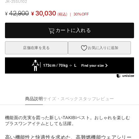
JK-25SU102
42,900
30,030
¥
¥
(税込)
｜ 30%OFF
カートに入れる
店舗在庫を見る
お気に入りに追加
173cm / 70kg
L
Find your size
商品説明
サイズ・スペック
スタッフレビュー
機能面の充実を図った新しいTAKIBIベスト。おしゃれを楽しむ
プラスワンアイテムとしても活躍。
高い機能性と快適性を求めた、高難燃機能ウェアシリー