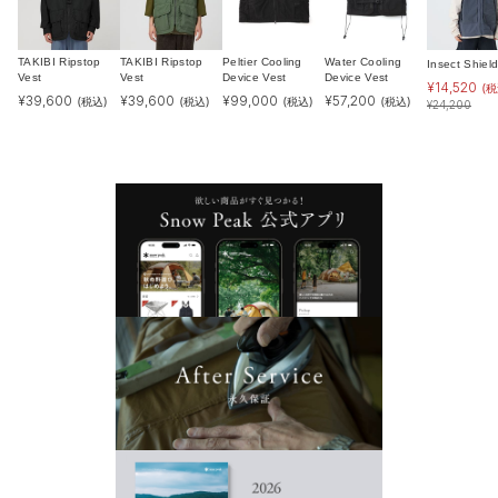
TAKIBI Ripstop
TAKIBI Ripstop
Peltier Cooling
Water Cooling
Insect Shiel
Vest
Vest
Device Vest
Device Vest
¥
14,520
(税
¥
39,600
¥
39,600
¥
99,000
¥
57,200
(税込)
(税込)
(税込)
(税込)
¥
24,200