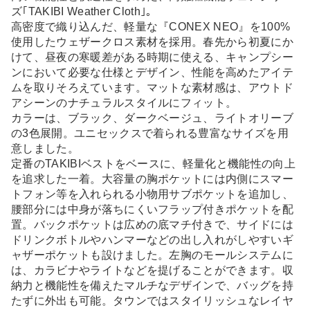
ズ｢TAKIBI Weather Cloth｣。
高密度で織り込んだ、軽量な『CONEX NEO』を100%
使用したウェザークロス素材を採用。春先から初夏にか
けて、昼夜の寒暖差がある時期に使える、キャンプシー
ンにおいて必要な仕様とデザイン、性能を高めたアイテ
ムを取りそろえています。マットな素材感は、アウトド
アシーンのナチュラルスタイルにフィット。
カラーは、ブラック、ダークベージュ、ライトオリーブ
の3色展開。ユニセックスで着られる豊富なサイズを用
意しました。
定番のTAKIBIベストをベースに、軽量化と機能性の向上
を追求した一着。大容量の胸ポケットには内側にスマー
トフォン等を入れられる小物用サブポケットを追加し、
腰部分には中身が落ちにくいフラップ付きポケットを配
置。バックポケットは広めの底マチ付きで、サイドには
ドリンクボトルやハンマーなどの出し入れがしやすいギ
ャザーポケットも設けました。左胸のモールシステムに
は、カラビナやライトなどを提げることができます。収
納力と機能性を備えたマルチなデザインで、バッグを持
たずに外出も可能。タウンではスタイリッシュなレイヤ