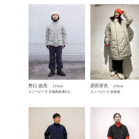
野口 皓亮
原田芽衣
170cm
170cm
スノーピーク 京都高島屋S.C.
スノーピーク 表参道