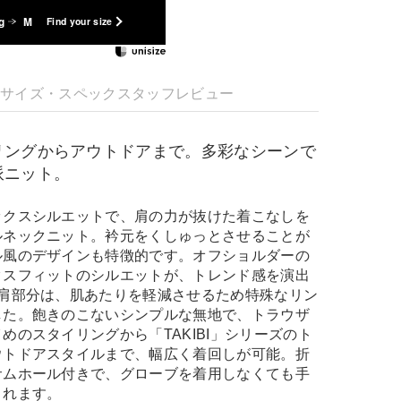
g
M
Find your size
明
サイズ・スペック
スタッフレビュー
リングからアウトドアまで。多彩なシーンで
派ニット。
ックスシルエットで、肩の力が抜けた着こなしを
ルネックニット。衿元をくしゅっとさせることが
ル風のデザインも特徴的です。オフショルダーの
クスフィットのシルエットが、トレンド感を演出
。肩部分は、肌あたりを軽減させるため特殊なリン
した。飽きのこないシンプルな無地で、トラウザ
めのスタイリングから「TAKIBI」シリーズのト
ウトドアスタイルまで、幅広く着回しが可能。折
サムホール付きで、グローブを着用しなくても手
くれます。