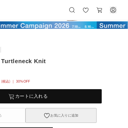
お
カ
気
ー
に
ト
入
り
Turtleneck Knit
(税込)
｜ 30%OFF
カートに入れる
る
お気に入りに追加