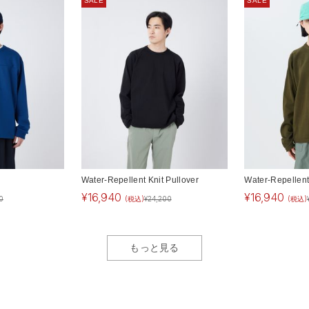
SALE
SALE
Water-Repellent Knit Pullover
Water-Repellent
¥
16,940
¥
16,940
0
(税込)
¥
24,200
(税込)
もっと見る