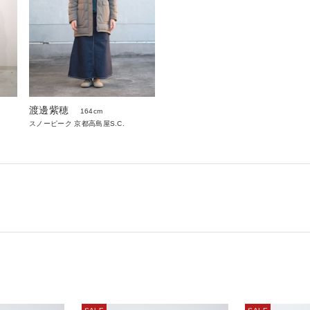
渡邊紫穂
164cm
スノーピーク 京都高島屋S.C.