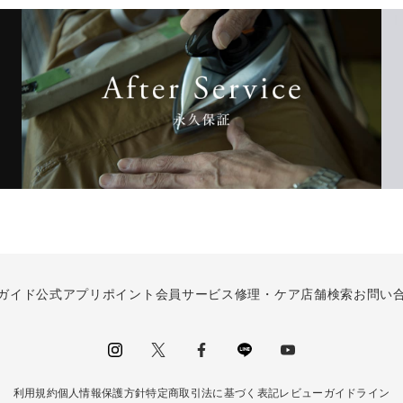
ガイド
公式アプリ
ポイント会員サービス
修理・ケア
店舗検索
お問い
instagram
Twitter
facebook
LINE
youtube
利用規約
個人情報保護方針
特定商取引法に基づく表記
レビューガイドライン