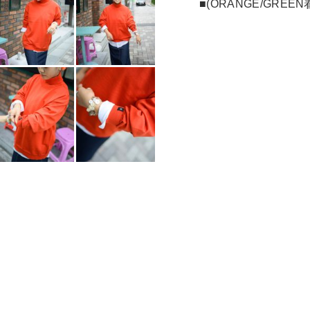
■(ORANGE/GREE