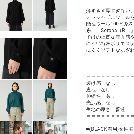
薄すぎず厚すぎない
ォッシャブルウール
能性ウール100％糸を
糸、「Sorona（
ではの上質な表面感
にくい特殊ポリエス
にくくソフトな肌ざ
＝＝＝＝＝＝＝＝＝
透け感：なし
裏地：なし
伸縮性：あり
光沢感：なし
生地の厚さ：普通
＝＝＝＝＝＝＝＝＝
■(BLACK着用)女性