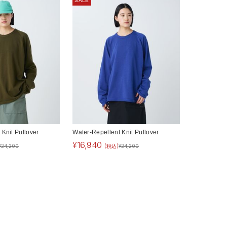
SALE
 Knit Pullover
Water-Repellent Knit Pullover
¥
16,940
¥
24,200
(税込)
¥
24,200