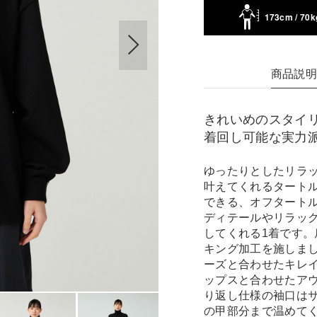
173cm / 70k
商品説
きれいめのスタイ
着回し可能な実力
ゆったりとしたリラ
叶えてくれるタート
できる、オフタート
ディテールやリラッ
してくれる1着です
キング加工を施しま
ーズと合わせたキレイ
ップスと合わせたア
り返し仕様の袖口は
の甲部分まで温めて