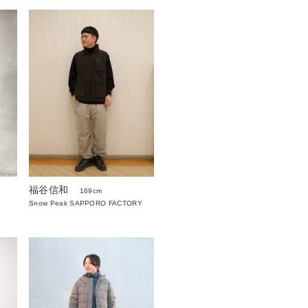
福谷信和
169cm
Snow Peak SAPPORO FACTORY