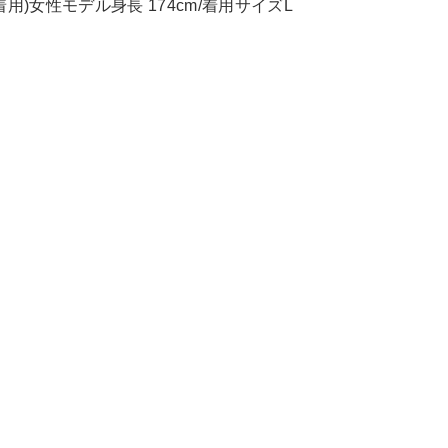
N着用)女性モデル身長 174cm/着用サイズL