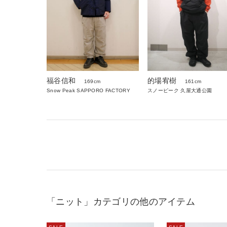
福谷信和
的場宥樹
169cm
161cm
Snow Peak SAPPORO FACTORY
スノーピーク 久屋大通公園
「ニット」カテゴリの他のアイテム