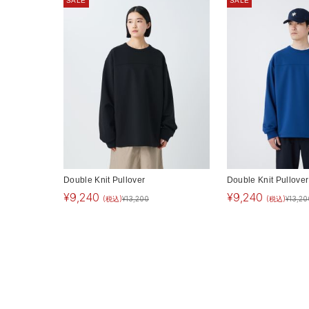
SALE
SALE
Double Knit Pullover
Double Knit Pullover
¥
9,240
¥
9,240
(税込)
¥
13,200
(税込)
¥
13,20