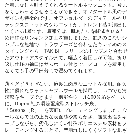
た着こなしを叶えてくれるタートルネックニット。衿元
をくしゅっとさせることができる、オフタートル風のデ
ザインも特徴的です。オフショルダーのディテールやリ
ラックスフィットのシルエットが、トレンド感を演出し
てくれる1着です。肩部分は、肌あたりを軽減させるた
め特殊なリンキング加工を施しました。飽きのこないシ
ンプルな無地で、トラウザーズと合わせたキレイめのス
タイリングから「TAKIBI」シリーズのトップスと合わせ
たアウトドアスタイルまで、幅広く着回しが可能。折り
返し仕様の袖口はサムホール付きで、グローブを着用し
なくても手の甲部分まで温めてくれます。
薄すぎず厚すぎない、適度に肉厚なニットを採用。耐久
性に優れたウォッシャブルウールを採用し、いつでも清
潔感をキープできます。機能性ウール100％糸をベース
に、Dupont社の環境配慮型ストレッチ糸、
「Sorona（R）」を裏面にプレーティングしました。ウ
ールならではの上質な表面感や柔らかさ、熱放出性をキ
ープしながら、劣化しにくい特殊ポリエステル素材をプ
レーティングすることで、型崩れしにくくソフトな肌ざ