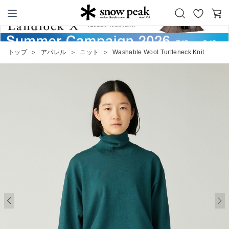
お
カ
Snow Peak
気
ー
に
ト
トップ
＞
アパレル
＞
ニット
＞
Washable Wool Turtleneck Knit
入
り