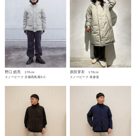
野口 皓亮
原田芽衣
170cm
170cm
スノーピーク 京都高島屋S.C.
スノーピーク 表参道