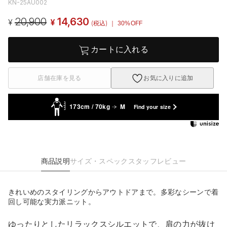
KN-25AU002
20,900
14,630
¥
¥
(税込)
｜ 30%OFF
カートに入れる
店舗在庫を見る
お気に入りに追加
173cm / 70kg
M
Find your size
商品説明
サイズ・スペック
スタッフレビュー
きれいめのスタイリングからアウトドアまで。多彩なシーンで着
回し可能な実力派ニット。
ゆったりとしたリラックスシルエットで、肩の力が抜け