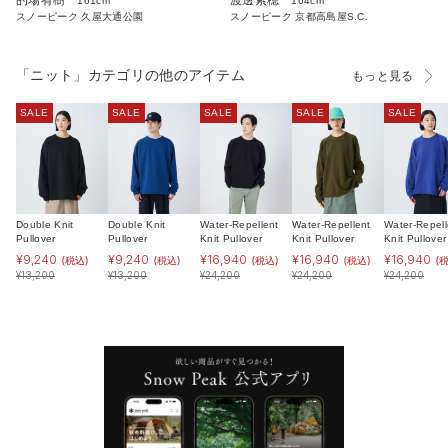
的場宥樹
渡邊紫穂
161cm
164cm
スノーピーク 久屋大通公園
スノーピーク 京都高島屋S.C.
「ニット」カテゴリの他のアイテム
もっと見る
SALE
SALE
SALE
SALE
SALE
Double Knit
Double Knit
Water-Repellent
Water-Repellent
Water-Repell
Pullover
Pullover
Knit Pullover
Knit Pullover
Knit Pullover
¥
9,240
¥
9,240
¥
16,940
¥
16,940
¥
16,940
(税込)
(税込)
(税込)
(税込)
(
¥
13,200
¥
13,200
¥
24,200
¥
24,200
¥
24,200